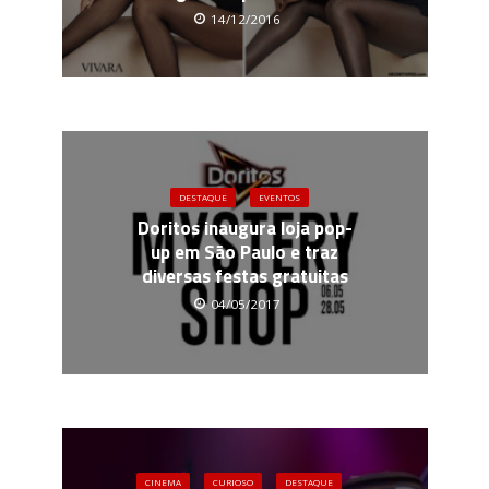
14/12/2016
DESTAQUE
EVENTOS
Doritos inaugura loja pop-
up em São Paulo e traz
diversas festas gratuitas
04/05/2017
CINEMA
CURIOSO
DESTAQUE