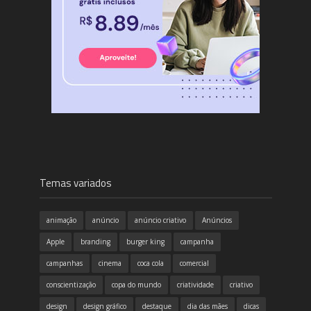
Temas variados
animação
anúncio
anúncio criativo
Anúncios
Apple
branding
burger king
campanha
campanhas
cinema
coca cola
comercial
conscientização
copa do mundo
criatividade
criativo
design
design gráfico
destaque
dia das mães
dicas