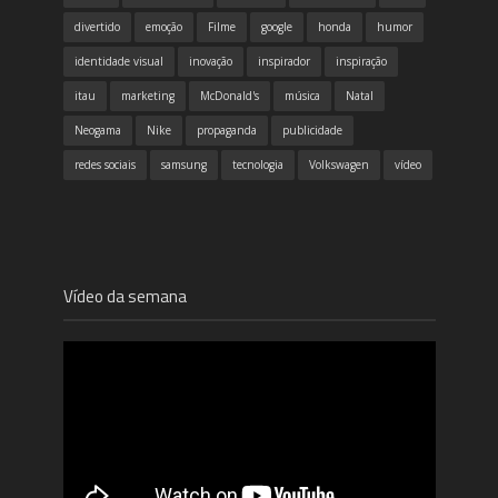
divertido
emoção
Filme
google
honda
humor
identidade visual
inovação
inspirador
inspiração
itau
marketing
McDonald's
música
Natal
Neogama
Nike
propaganda
publicidade
redes sociais
samsung
tecnologia
Volkswagen
vídeo
Vídeo da semana