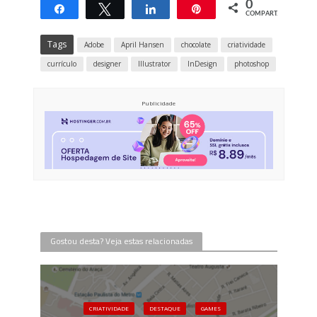
0
Compartilhar
Twittar
Compartilhar
Pin
COMPART.
Tags
Adobe
April Hansen
chocolate
criatividade
currículo
designer
Illustrator
InDesign
photoshop
Publicidade
Gostou desta? Veja estas relacionadas
CRIATIVIDADE
DESTAQUE
GAMES