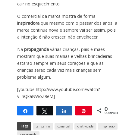
cair no esquecimento.
O comercial da marca mostra de forma
inspiradora
que mesmo com o passar dos anos, a
marca continua nova e sempre vai ser assim, pois
a intenção é não crescer, não envelhecer.
Na
propaganda
várias crianças, pais e mães
mostram que suas manias e velhas brincadeiras
estarão sempre em seus corações e que as
crianças serão cada vez mais crianças sem
problema algum.
[youtube http://www.youtube.com/watch?
v=hQkaNWoZ9eM]
0
Compartilhar
Twittar
Compartilhar
Pin
COMPART.
Tags
campanha
comercial
criatividade
inspiração
propaganda