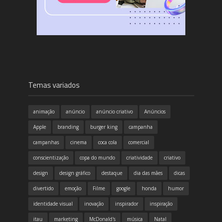
Temas variados
animação
anúncio
anúncio criativo
Anúncios
Apple
branding
burger king
campanha
campanhas
cinema
coca cola
comercial
conscientização
copa do mundo
criatividade
criativo
design
design gráfico
destaque
dia das mães
dicas
divertido
emoção
Filme
google
honda
humor
identidade visual
inovação
inspirador
inspiração
itau
marketing
McDonald's
música
Natal