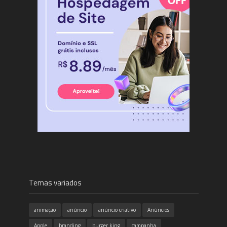
Temas variados
animação
anúncio
anúncio criativo
Anúncios
Apple
branding
burger king
campanha