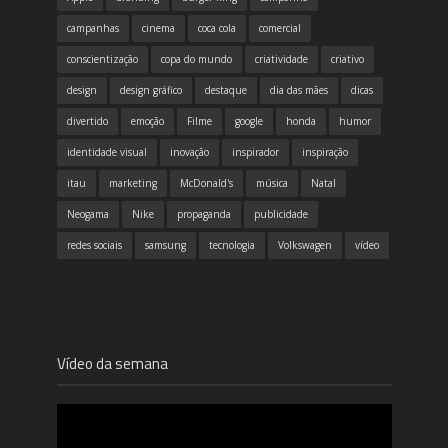
campanhas
cinema
coca cola
comercial
conscientização
copa do mundo
criatividade
criativo
design
design gráfico
destaque
dia das mães
dicas
divertido
emoção
Filme
google
honda
humor
identidade visual
inovação
inspirador
inspiração
itau
marketing
McDonald's
música
Natal
Neogama
Nike
propaganda
publicidade
redes sociais
samsung
tecnologia
Volkswagen
vídeo
Vídeo da semana