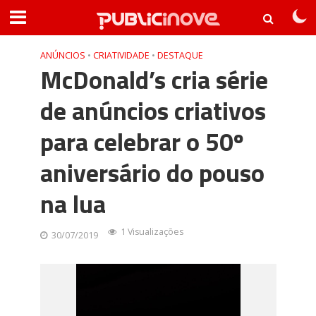
ANÚNCIOS
•
CRIATIVIDADE
•
DESTAQUE
McDonald’s cria série
de anúncios criativos
para celebrar o 50º
aniversário do pouso
na lua
1 Visualizações
30/07/2019