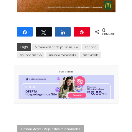
0
Compartilhar
Twittar
Compartilhar
Pin
COMPART.
Tags
50º aniversário do pouso na lua
anúncio
anúncio criativo
anúncio mcdonald’s
criatividade
Publicidade
Gostou desta? Veja estas relacionadas