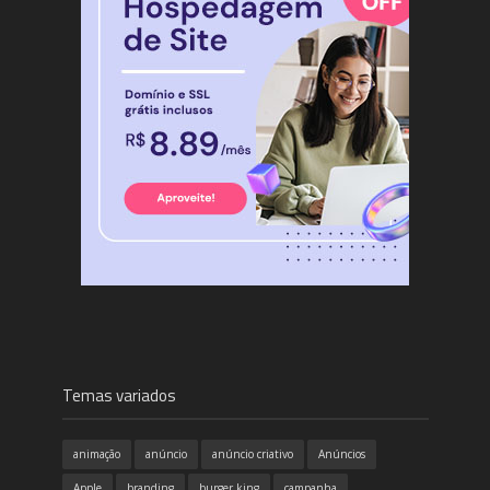
Temas variados
animação
anúncio
anúncio criativo
Anúncios
Apple
branding
burger king
campanha