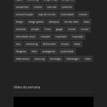
campanhas
cinema
coca cola
comercial
conscientização
copa do mundo
criatividade
criativo
design
design gráfico
destaque
dia das mães
dicas
divertido
emoção
Filme
google
honda
humor
identidade visual
inovação
inspirador
inspiração
itau
marketing
McDonald's
música
Natal
Neogama
Nike
propaganda
publicidade
redes sociais
samsung
tecnologia
Volkswagen
vídeo
Vídeo da semana