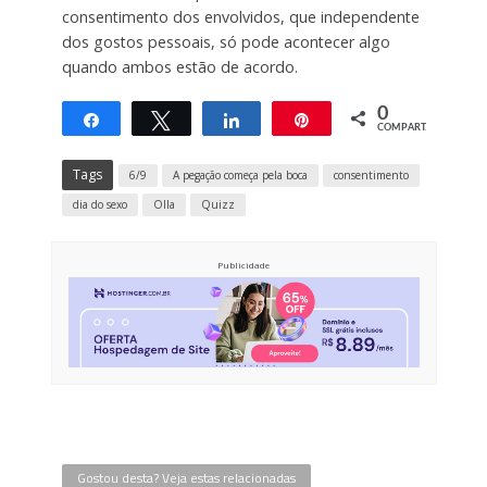
consentimento dos envolvidos, que independente
dos gostos pessoais, só pode acontecer algo
quando ambos estão de acordo.
0
Compartilhar
Twittar
Compartilhar
Pin
COMPART.
Tags
6/9
A pegação começa pela boca
consentimento
dia do sexo
Olla
Quizz
Publicidade
Gostou desta? Veja estas relacionadas