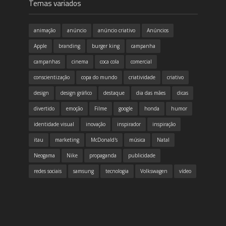
Temas variados
animação
anúncio
anúncio criativo
Anúncios
Apple
branding
burger king
campanha
campanhas
cinema
coca cola
comercial
conscientização
copa do mundo
criatividade
criativo
design
design gráfico
destaque
dia das mães
dicas
divertido
emoção
Filme
google
honda
humor
identidade visual
inovação
inspirador
inspiração
itau
marketing
McDonald's
música
Natal
Neogama
Nike
propaganda
publicidade
redes sociais
samsung
tecnologia
Volkswagen
vídeo