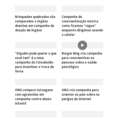
Brinquedos quebrados são
Campanha de
comparados a órgãos
conscientização mostra
doentes em campanha de
como ficamos “cegos”
doação de órgãos
enquanto dirigimos usando
o celular
“Alguém pode querer o que
Burger King cria campanha
você tem” é a nova
para conscientizar as
campanha da Colsubsidio
pessoas sobre a saúde
para incentivar a troca de
psicológica
livros
ONG compara tatuagens
ONG cria campanha para
com agressões em
orientar os pais sobre os
campanha contra abuso
perigos da internet
infantil