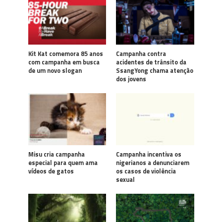
Kit Kat comemora 85 anos
Campanha contra
com campanha em busca
acidentes de trânsito da
de um novo slogan
SsangYong chama atenção
dos jovens
Misu cria campanha
Campanha incentiva os
especial para quem ama
nigerianos a denunciarem
vídeos de gatos
os casos de violência
sexual