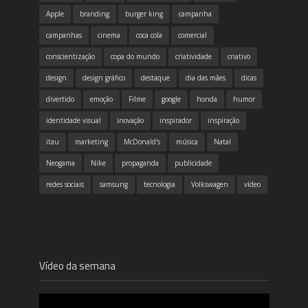
Apple
branding
burger king
campanha
campanhas
cinema
coca cola
comercial
conscientização
copa do mundo
criatividade
criativo
design
design gráfico
destaque
dia das mães
dicas
divertido
emoção
Filme
google
honda
humor
identidade visual
inovação
inspirador
inspiração
itau
marketing
McDonald's
música
Natal
Neogama
Nike
propaganda
publicidade
redes sociais
samsung
tecnologia
Volkswagen
vídeo
Vídeo da semana