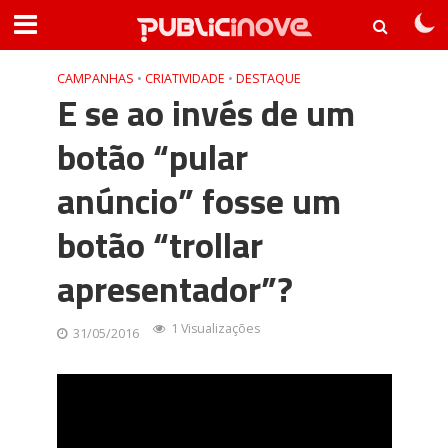
CAMPANHAS
•
CRIATIVIDADE
•
DESTAQUE
E se ao invés de um
botão “pular
anúncio” fosse um
botão “trollar
apresentador”?
1 Visualizações
31/05/2016