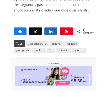
três segundos passarem para então pular o
anúncio e assistir o vídeo que você quer assistir.
0
Compartilhar
Twittar
Compartilhar
Pin
COMPART.
Tags
ação publicitária
criativo
inspiração
propaganda
publicis
Sbt
The noite
youtube
Publicidade