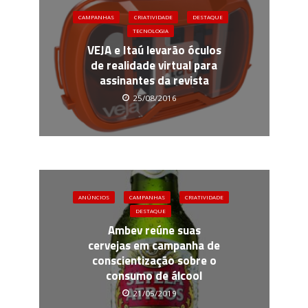
CAMPANHAS
CRIATIVIDADE
DESTAQUE
TECNOLOGIA
VEJA e Itaú levarão óculos
de realidade virtual para
assinantes da revista
25/08/2016
ANÚNCIOS
CAMPANHAS
CRIATIVIDADE
DESTAQUE
Ambev reúne suas
cervejas em campanha de
conscientização sobre o
consumo de álcool
21/05/2019