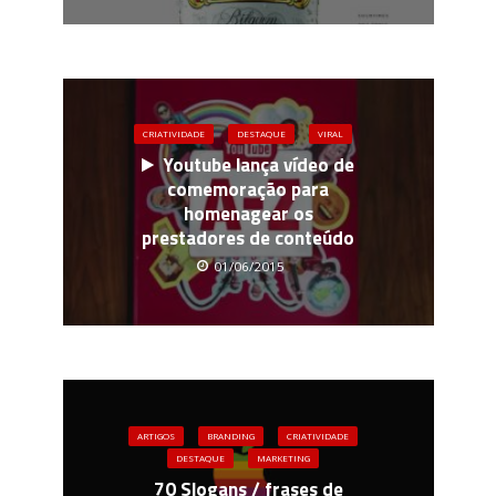
CRIATIVIDADE
DESTAQUE
VIRAL
Youtube lança vídeo de
comemoração para
homenagear os
prestadores de conteúdo
01/06/2015
ARTIGOS
BRANDING
CRIATIVIDADE
DESTAQUE
MARKETING
70 Slogans / frases de