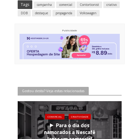
Tags
campanha
comercial
Contortionist
criativo
DDB
destaque
propaganda
Volkswagen
Publicidade
Gostou desta? Veja estas relacionadas
COMERCIAL
CRIATIVIDADE
Para o dia dos
namorados a Nescafé
lança um comercial