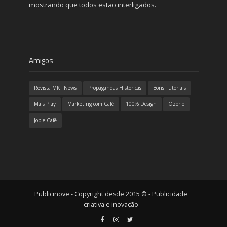
mostrando que todos estão interligados.
Amigos
Revista MKT News
Propagandas Históricas
Bons Tutoriais
Mais Play
Marketing com Café
100% Design
Ozório
Job e Café
Publicinove - Copyright desde 2015 © - Publicidade
criativa e inovação