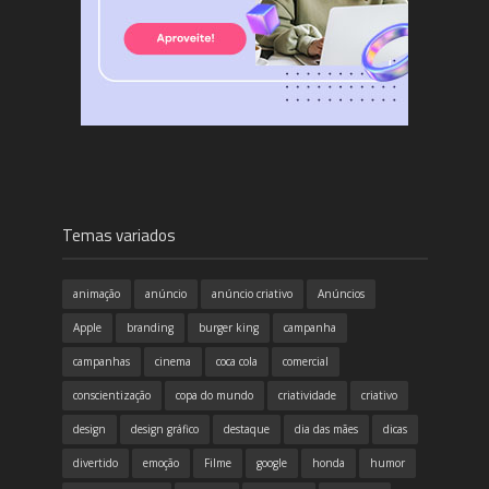
Temas variados
animação
anúncio
anúncio criativo
Anúncios
Apple
branding
burger king
campanha
campanhas
cinema
coca cola
comercial
conscientização
copa do mundo
criatividade
criativo
design
design gráfico
destaque
dia das mães
dicas
divertido
emoção
Filme
google
honda
humor