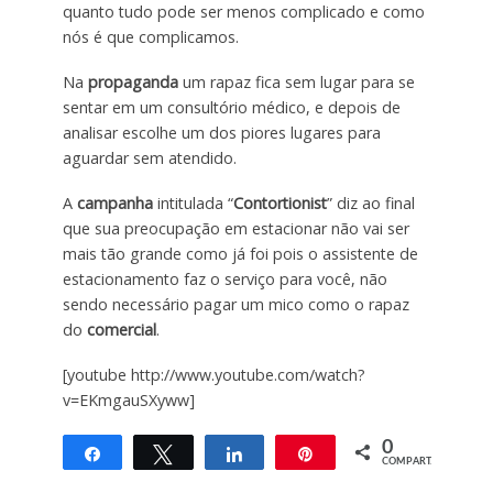
quanto tudo pode ser menos complicado e como
nós é que complicamos.
Na
propaganda
um rapaz fica sem lugar para se
sentar em um consultório médico, e depois de
analisar escolhe um dos piores lugares para
aguardar sem atendido.
A
campanha
intitulada “
Contortionist
” diz ao final
que sua preocupação em estacionar não vai ser
mais tão grande como já foi pois o assistente de
estacionamento faz o serviço para você, não
sendo necessário pagar um mico como o rapaz
do
comercial
.
[youtube http://www.youtube.com/watch?
v=EKmgauSXyww]
0
Compartilhar
Twittar
Compartilhar
Pin
COMPART.