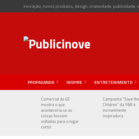
Inovação, novos produtos, design, criatividade, publicidade, 
PROPAGANDA
INSPIRE
ENTRETENIMENTO
Comercial da GE
Campanha “Save th
mostra o que
Children” da Y&R é
aconteceria se as
incrivelmente
coisas fossem
inspiradora
voltadas para o lugar
certo!