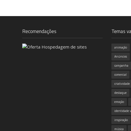
Recomendações
Temas va
animação
Anúncios
campanha
comercial
criatividade
destaque
emoção
identidade v
inspiração
música