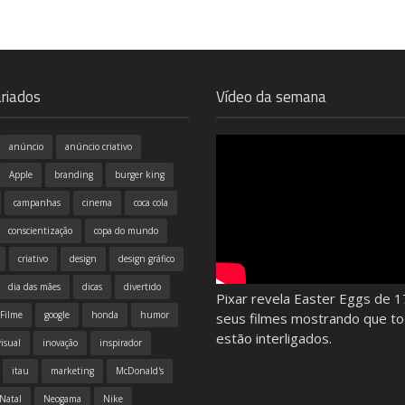
riados
Vídeo da semana
anúncio
anúncio criativo
Apple
branding
burger king
campanhas
cinema
coca cola
conscientização
copa do mundo
criativo
design
design gráfico
dia das mães
dicas
divertido
Pixar revela Easter Eggs de 1
Filme
google
honda
humor
seus filmes mostrando que t
estão interligados.
isual
inovação
inspirador
itau
marketing
McDonald's
Natal
Neogama
Nike