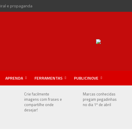
viral e propaganda
APRENDA
FERRAMENTAS
PUBLICINOVE
e
Crie facilmente
Marcas conhecidas
imagens com frases e
pregam pegadinhas
compartilhe onde
no dia 1º de abril
desejar!