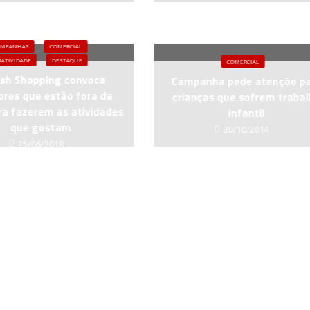
AMPANHAS
COMERCIAL
IATIVIDADE
DESTAQUE
COMERCIAL
sh Shopping convoca
Campanha pede atenção p
ores que estão fora da
crianças que sofrem traba
ra fazerem as atividades
infantil
que gostam
30/10/2014
15/06/2018