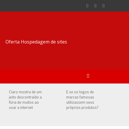
Claro mostra de um
E se os logos de
jeito descontraído a
marcas famosas
fúria de muitos ao
utilizassem seus
usar a internet
próprios produtos?