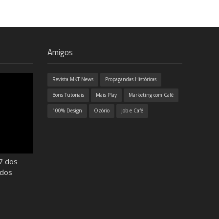
Amigos
Revista MKT News
Propagandas Históricas
Bons Tutoriais
Mais Play
Marketing com Café
100% Design
Ozório
Job e Café
7 dos
odos