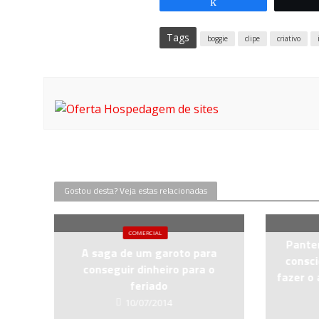
Compartilhar
Tags
boggie
clipe
criativo
Gostou desta? Veja estas relacionadas
COMERCIAL
Pante
A saga de um garoto para
consci
conseguir dinheiro para o
fazer o
feriado
10/07/2014