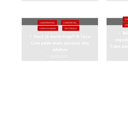
C
CAMPANHAS
COMERCIAL
CR
CRIATIVIDADE
DESTAQUE
Wi
Você já sorriu hoje?! A Coca
jogad
Cola pede mais sorrisos dos
Copa pa
adultos
25/05/2015