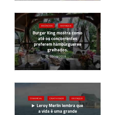
ANÚNCIOS
DESTAQUE
Burger King mostra como
até os concorrentes
preferem hambúrgueres
grelhados.
02/10/2018
COMERCIAL
CRIATIVIDADE
DESTAQUE
Leroy Merlin lembra que
a vida é uma grande