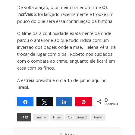
De volta a ação, o primeiro trailer do filme
Os
Incríveis 2
foi lançado recentemente e trouxe um
pouco do que será essa continuação da história.
O filme dará continuidade exatamente da onde
parou o anterior e ao que tudo indica com um
inversão dos papeis onde a mãe, Helena Pêra, irá
trocar de lugar com o pai, Robeto nos cuidados
com o combate ao crime, enquanto ele ficará em
casa com os filhos.
A estréia prevista é o dia 15 de junho aqui no
Brasil.
0
Compartilhar
Twittar
Compartilhar
Pin
COMPART.
Tags
cinema
Filme
Os Incríveis 2
trailer
Publicidade