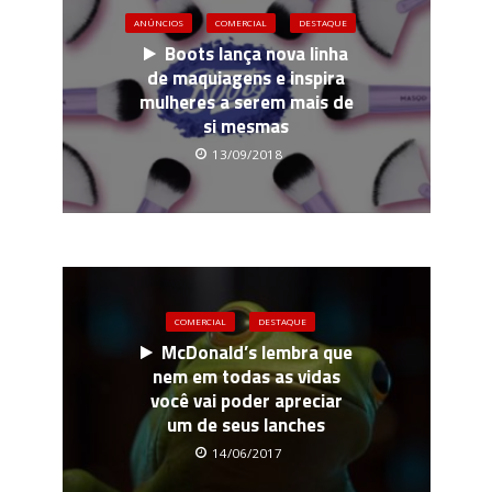
ANÚNCIOS
COMERCIAL
DESTAQUE
Boots lança nova linha
de maquiagens e inspira
mulheres a serem mais de
si mesmas
13/09/2018
COMERCIAL
DESTAQUE
McDonald’s lembra que
nem em todas as vidas
você vai poder apreciar
um de seus lanches
14/06/2017