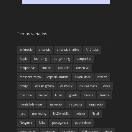
Temas variados
animação
anúncio
anúncio criativo
Anúncios
Apple
branding
burger king
campanha
campanhas
cinema
coca cola
comercial
conscientização
copa do mundo
criatividade
criativo
design
design gráfico
destaque
dia das mães
dicas
divertido
emoção
Filme
google
honda
humor
identidade visual
inovação
inspirador
inspiração
itau
marketing
McDonald's
música
Natal
Neogama
Nike
propaganda
publicidade
redes sociais
samsung
tecnologia
Volkswagen
vídeo