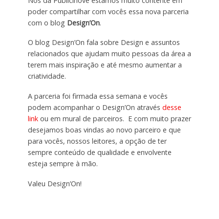
Nós da Publicinove estamos muito contente em
poder compartilhar com vocês essa nova parceria
com o blog
Design’On
.
O blog Design’On fala sobre Design e assuntos
relacionados que ajudam muito pessoas da área a
terem mais inspiração e até mesmo aumentar a
criatividade.
A parceria foi firmada essa semana e vocês
podem acompanhar o Design’On através
desse
link
ou em mural de parceiros. E com muito prazer
desejamos boas vindas ao novo parceiro e que
para vocês, nossos leitores, a opção de ter
sempre conteúdo de qualidade e envolvente
esteja sempre à mão.
Valeu Design’On!