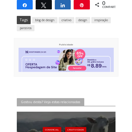
0
Compartilhar
Twittar
Compartilhar
Pin
COMPART.
Tags
blog de design
criativo
design
inspiração
parceiros
Publicidade
Gostou desta? Veja estas relacionadas
COMERCIAL
CRIATIVIDADE