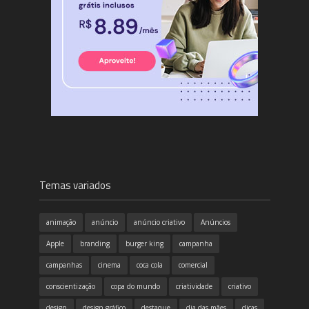
Temas variados
animação
anúncio
anúncio criativo
Anúncios
Apple
branding
burger king
campanha
campanhas
cinema
coca cola
comercial
conscientização
copa do mundo
criatividade
criativo
design
design gráfico
destaque
dia das mães
dicas