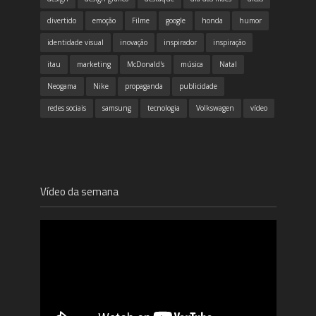
divertido
emoção
Filme
google
honda
humor
identidade visual
inovação
inspirador
inspiração
itau
marketing
McDonald's
música
Natal
Neogama
Nike
propaganda
publicidade
redes sociais
samsung
tecnologia
Volkswagen
vídeo
Vídeo da semana