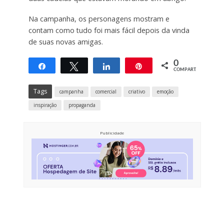
Na campanha, os personagens mostram e
contam como tudo foi mais fácil depois da vinda
de suas novas amigas.
0
Compartilhar
Twittar
Compartilhar
Pin
COMPART.
Tags
campanha
comercial
criativo
emoção
inspiração
propaganda
Publicidade