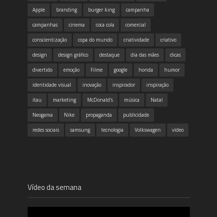
Apple
branding
burger king
campanha
campanhas
cinema
coca cola
comercial
conscientização
copa do mundo
criatividade
criativo
design
design gráfico
destaque
dia das mães
dicas
divertido
emoção
Filme
google
honda
humor
identidade visual
inovação
inspirador
inspiração
itau
marketing
McDonald's
música
Natal
Neogama
Nike
propaganda
publicidade
redes sociais
samsung
tecnologia
Volkswagen
vídeo
Vídeo da semana