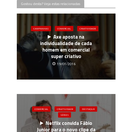
Gostou desta? Veja estas relacionadas
CAMPANHAS
COMERCIAL
CRIATIVIDADE
Axe aposta na
individualidade de cada
homem em comercial
super criativo
19/01/2016
COMERCIAL
CRIATIVIDADE
DESTAQUE
SÉRIES
Netflix convida Fábio
Junior para o novo clipe da