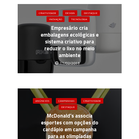
CRIATIVIDADE
DESIGN
DESTAQUE
INOVAÇÃO
TECNOLOGIA
Empresário cria
embalagens ecológicas e
sistema criativo para
reduzir o lixo no meio
ambiente
11/02/2019
ANÚNCIOS
CAMPANHAS
CRIATIVIDADE
DESTAQUE
McDonald’s associa
esportes com opções do
cardápio em campanha
para as olimpíadas