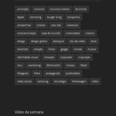
animação
anúncio
anúncio criativo
Anúncios
Apple
branding
burger king
campanha
campanhas
cinema
coca cola
comercial
conscientização
copa do mundo
criatividade
criativo
design
design gráfico
destaque
dia das mães
dicas
divertido
emoção
Filme
google
honda
humor
identidade visual
inovação
inspirador
inspiração
itau
marketing
McDonald's
música
Natal
Neogama
Nike
propaganda
publicidade
redes sociais
samsung
tecnologia
Volkswagen
vídeo
Vídeo da semana