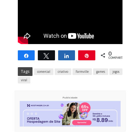
0
Compartilhar
Twittar
Compartilhar
Pin
COMPART.
Tags
comercial
criativo
Farmville
games
jogos
viral
Publicidade