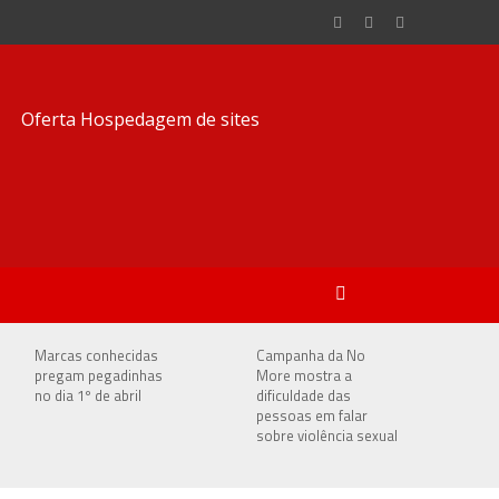
Marcas conhecidas
Campanha da No
pregam pegadinhas
More mostra a
no dia 1º de abril
dificuldade das
pessoas em falar
sobre violência sexual