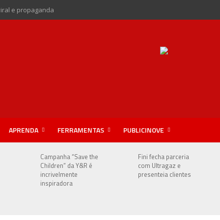
viral e propaganda
APRENDA
FERRAMENTAS
PUBLICINOVE
Campanha “Save the
Fini fecha parceria
Children” da Y&R é
com Ultragaz e
incrivelmente
presenteia clientes
inspiradora