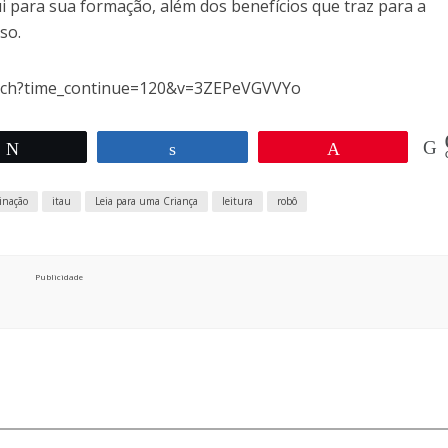
i para sua formação, além dos benefícios que traz para a
so.
atch?time_continue=120&v=3ZEPeVGVVYo
Twittar
Compartilhar
Pin
inação
itau
Leia para uma Criança
leitura
robô
Publicidade