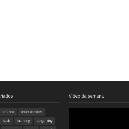
riados
Vídeo da semana
anúncio
anúncio criativo
Apple
branding
burger king