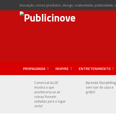
Inovação, novos produtos, design, criatividade, publicidade, 
PROPAGANDA
INSPIRE
ENTRETENIMENTO
Comercial da GE
Aprenda Storytelling
mostra o que
sem sair de casa e
aconteceria se as
grátis!
coisas fossem
voltadas para o lugar
certo!