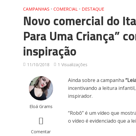
CAMPANHAS
•
COMERCIAL
•
DESTAQUE
Novo comercial do It
Para Uma Criança” co
inspiração
11/10/2018
1 Visualizações
Ainda sobre a campanha
“Lei
incentivando a leitura infantil
inspirador.
Eloá Grams
“Robô” é um vídeo que mostra 
o vídeo é evidenciado que a l
Comentar