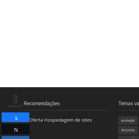
0
Recomendações
Temas va
COMPART.
animação
Compartilhar
Twittar
Anúncios