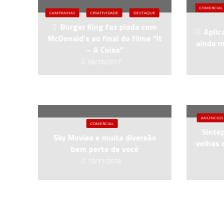
COMERCIAL
CAMPANHAS
CRIATIVIDADE
DESTAQUE
Burger King faz piada com
Aplica
McDonald’s ao final do filme “It
ainda m
– A Coisa”
06/10/2017
ANÚNCIOS
COMERCIAL
Sinte
Sky Movies e muita diversão
velhas 
bem perto de você
10/11/2014