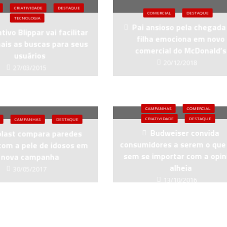
CRIATIVIDADE
DESTAQUE
COMERCIAL
DESTAQUE
TECNOLOGIA
Pai ansioso pela chegada
tivo Blippar vai facilitar
filha emociona em novo
ais as buscas para seus
comercial do McDonald’s
usuários
20/12/2018
27/03/2015
CAMPANHAS
COMERCIAL
CRIATIVIDADE
DESTAQUE
CAMPANHAS
DESTAQUE
Budweiser convida
plast compara paredes
consumidores a serem o que
com a pele de idosos em
sem se importar com a opin
nova campanha
alheia
30/05/2017
13/10/2016