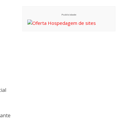
Publicidade
ial
rante