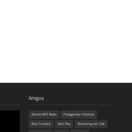
Amigos
Revista MKT News
Propagandas Históricas
Bons Tutoriais
Mais Play
Marketing com Café