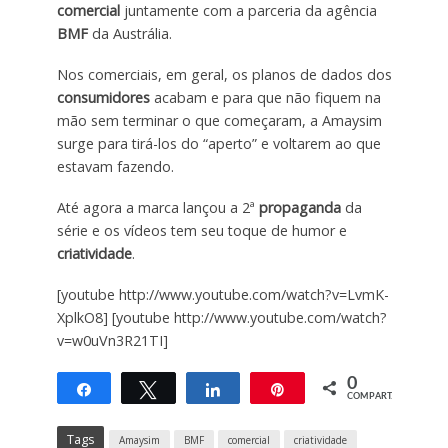
comercial
juntamente com a parceria da agência
BMF
da Austrália.
Nos comerciais, em geral, os planos de dados dos
consumidores
acabam e para que não fiquem na
mão sem terminar o que começaram, a Amaysim
surge para tirá-los do “aperto” e voltarem ao que
estavam fazendo.
Até agora a marca lançou a 2ª
propaganda
da
série e os vídeos tem seu toque de humor e
criatividade
.
[youtube http://www.youtube.com/watch?v=LvmK-
XplkO8] [youtube http://www.youtube.com/watch?
v=w0uVn3R21TI]
0
Compartilhar
Twittar
Compartilhar
Pin
COMPART.
Tags
Amaysim
BMF
comercial
criatividade