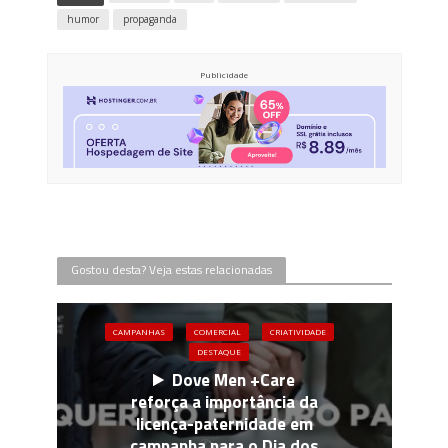
humor
propaganda
Publicidade
Gostou desta? Veja estas relacionadas
CAMPANHAS
COMERCIAL
CRIATIVIDADE
DESTAQUE
Dove Men +Care
reforça a importância da
licença-paternidade em
campanha para o Dia dos