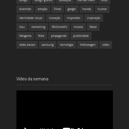
design
design gráfico
destaque
dia das mães
dicas
divertido
emoção
Filme
google
honda
humor
identidade visual
inovação
inspirador
inspiração
itau
marketing
McDonald's
música
Natal
Neogama
Nike
propaganda
publicidade
redes sociais
samsung
tecnologia
Volkswagen
vídeo
Vídeo da semana