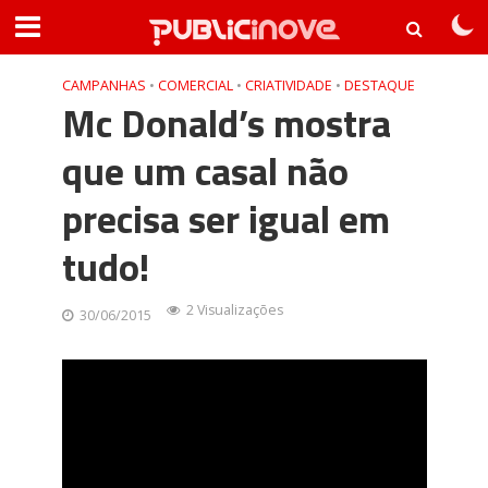
CAMPANHAS
•
COMERCIAL
•
CRIATIVIDADE
•
DESTAQUE
Mc Donald’s mostra
que um casal não
precisa ser igual em
tudo!
2 Visualizações
30/06/2015