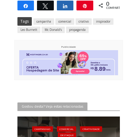
0
Compartilhar
Twittar
Compartilhar
Pin
COMPART.
Tags
campanha
comercial
criativo
inspirador
Leo Burnett
Mc Donald's
propaganda
Publicidade
Gostou desta? Veja estas relacionadas
CAMPANHAS
COMERCIAL
CRIATIVIDADE
DESTAQUE