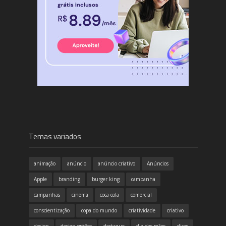
Temas variados
animação
anúncio
anúncio criativo
Anúncios
Apple
branding
burger king
campanha
campanhas
cinema
coca cola
comercial
conscientização
copa do mundo
criatividade
criativo