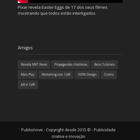
Pixar revela Easter Eggs de 17 dos seus filmes
mostrando que todos estão interligados.
Amigos
Revista MKT News
Propagandas Históricas
Bons Tutoriais
Mais Play
Marketing com Café
100% Design
Ozório
Job e Café
Publicinove - Copyright desde 2015 © - Publicidade
criativa e inovação