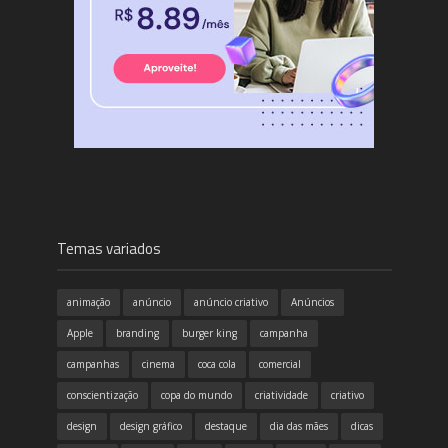
Temas variados
animação
anúncio
anúncio criativo
Anúncios
Apple
branding
burger king
campanha
campanhas
cinema
coca cola
comercial
conscientização
copa do mundo
criatividade
criativo
design
design gráfico
destaque
dia das mães
dicas