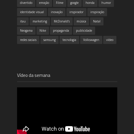
divertido
emoção
Filme
google
honda
humor
identidade visual
inovação
inspirador
inspiração
itau
marketing
McDonald's
música
Natal
Neogama
Nike
propaganda
publicidade
redes sociais
samsung
tecnologia
Volkswagen
vídeo
Vídeo da semana