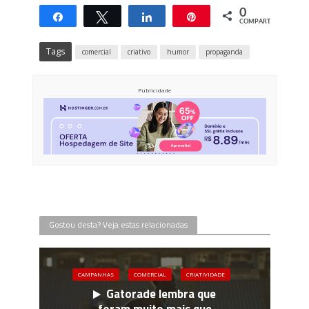
0
Compartilhar
Twittar
Compartilhar
Pin
COMPART.
Tags
comercial
criativo
humor
propaganda
Publicidade
Gostou desta? Veja estas relacionadas
CAMPANHAS
COMERCIAL
CRIATIVIDADE
Gatorade lembra que