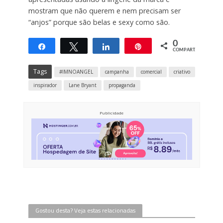
mostram que não querem e nem precisam ser
“anjos” porque são belas e sexy como são.
0
Compartilhar
Twittar
Compartilhar
Pin
COMPART.
Tags
#IMNOANGEL
campanha
comercial
criativo
inspirador
Lane Bryant
propaganda
Publicidade
Gostou desta? Veja estas relacionadas