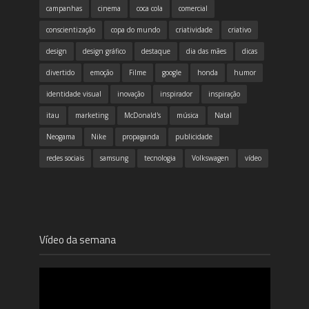
campanhas
cinema
coca cola
comercial
conscientização
copa do mundo
criatividade
criativo
design
design gráfico
destaque
dia das mães
dicas
divertido
emoção
Filme
google
honda
humor
identidade visual
inovação
inspirador
inspiração
itau
marketing
McDonald's
música
Natal
Neogama
Nike
propaganda
publicidade
redes sociais
samsung
tecnologia
Volkswagen
vídeo
Vídeo da semana