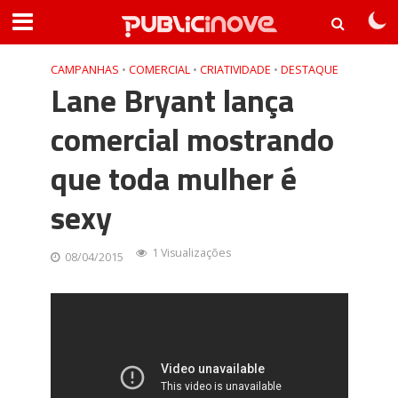
CAMPANHAS
•
COMERCIAL
•
CRIATIVIDADE
•
DESTAQUE
Lane Bryant lança
comercial mostrando
que toda mulher é
sexy
1 Visualizações
08/04/2015