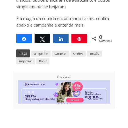
tímidos, outros brincaram de aviãozinho, e outros
simplesmente se beijaram.
É a magia da comida encontrando casais, confira
abaixo a campanha e entenda mais.
0
Compartilhar
Twittar
Compartilhar
Pin
COMPART.
Tags
campanha
comercial
criativo
emoção
inspiração
Knorr
Publicidade