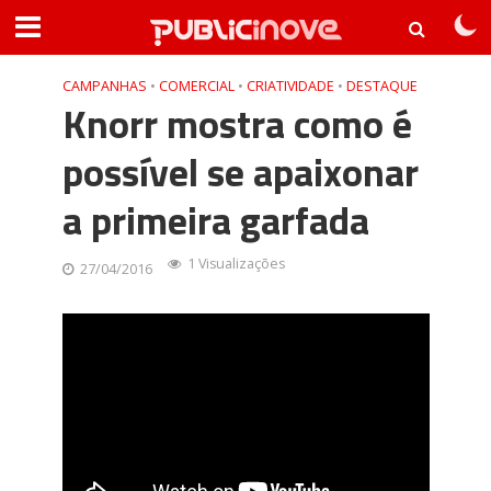
CAMPANHAS
•
COMERCIAL
•
CRIATIVIDADE
•
DESTAQUE
Knorr mostra como é
possível se apaixonar
a primeira garfada
1 Visualizações
27/04/2016