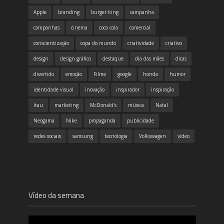
Apple
branding
burger king
campanha
campanhas
cinema
coca cola
comercial
conscientização
copa do mundo
criatividade
criativo
design
design gráfico
destaque
dia das mães
dicas
divertido
emoção
Filme
google
honda
humor
identidade visual
inovação
inspirador
inspiração
itau
marketing
McDonald's
música
Natal
Neogama
Nike
propaganda
publicidade
redes sociais
samsung
tecnologia
Volkswagen
vídeo
Vídeo da semana