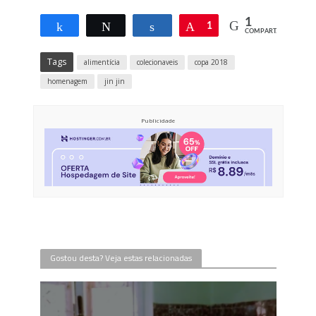
1
Compartilhar
Twittar
Compartilhar
Pin
1
COMPART.
Tags
alimentícia
colecionaveis
copa 2018
homenagem
jin jin
Publicidade
Gostou desta? Veja estas relacionadas