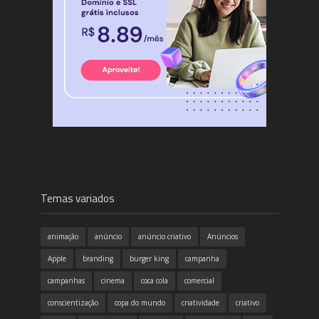
Temas variados
animação
anúncio
anúncio criativo
Anúncios
Apple
branding
burger king
campanha
campanhas
cinema
coca cola
comercial
conscientização
copa do mundo
criatividade
criativo