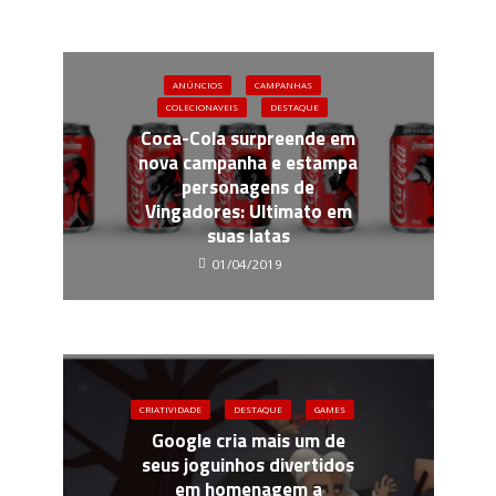
ANÚNCIOS
CAMPANHAS
COLECIONAVEIS
DESTAQUE
Coca-Cola surpreende em
nova campanha e estampa
personagens de
Vingadores: Ultimato em
suas latas
01/04/2019
CRIATIVIDADE
DESTAQUE
GAMES
Google cria mais um de
seus joguinhos divertidos
em homenagem a