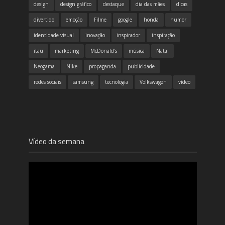
design
design gráfico
destaque
dia das mães
dicas
divertido
emoção
Filme
google
honda
humor
identidade visual
inovação
inspirador
inspiração
itau
marketing
McDonald's
música
Natal
Neogama
Nike
propaganda
publicidade
redes sociais
samsung
tecnologia
Volkswagen
vídeo
Vídeo da semana