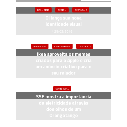
BRANDING
DESIGN
DESTAQUE
Oi lança sua nova
identidade visual
28/03/2016
ANÚNCIOS
CRIATIVIDADE
DESTAQUE
Ikea aproveita os memes
criados para a Apple e cria
um anúncio criativo para o
seu ralador
17/06/2019
COMERCIAL
SSE mostra a importância
da eletricidade através
dos olhos de um
Orangotango
08/10/2014