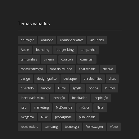
Temas variados
animação
anúncio
anúncio criativo
Anúncios
Apple
branding
burger king
campanha
campanhas
cinema
coca cola
comercial
conscientização
copa do mundo
criatividade
criativo
design
design gráfico
destaque
dia das mães
dicas
divertido
emoção
Filme
google
honda
humor
identidade visual
inovação
inspirador
inspiração
itau
marketing
McDonald's
música
Natal
Neogama
Nike
propaganda
publicidade
redes sociais
samsung
tecnologia
Volkswagen
vídeo