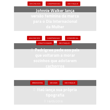
ANÚNCIOS
CAMPANHAS
DESTAQUE
Johnnie Walker lança
versão feminina da marca
para o Dia Internacional
da Mulher
01/03/2018
ANÚNCIOS
CAMPANHAS
COMERCIAL
CRIATIVIDADE
DESTAQUE
Pedrigree pede aos pais
que voltaram a morar
sozinhos que adotarem
cachorros
21/03/2017
BRANDING
DESIGN
DESTAQUE
Itaú lança sua própria
tipografia
18/05/2018