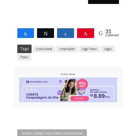
31
Compartilhar
Twittar
Compartilhar
Pin
COMPART.
31
Tags
criatividade
inspirações
Logo Poker
Logos
Poker
Publicidade
Gostou desta? Veja estas relacionadas