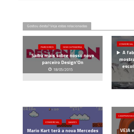
Gostou desta? Veja estas relacionadas
COMERCIAL
PARCEIROS
SEM CATEGORIA
A fa
Saiba mais sobre nosso novo
mostra
parceiro Design’On
esco
18/05/2015
CAMPANHAS
COMERCIAL
GAMES
VEJA e
Mario Kart terá a nova Mercedes