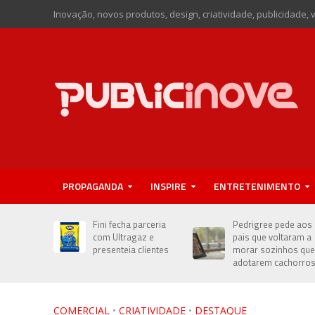
Inovação, novos produtos, design, criatividade, publicidade, 
PROPAGANDA
INSPIRE
ENTRETENIMENTO
Fini fecha parceria
Pedrigree pede aos
com Ultragaz e
pais que voltaram a
presenteia clientes
morar sozinhos que
adotarem cachorro
COMERCIAL
•
CRIATIVIDADE
•
DESTAQUE