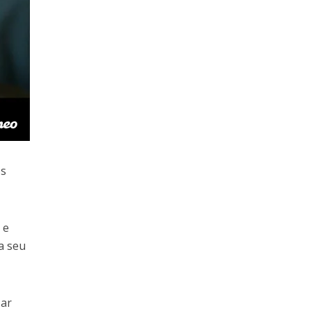
os
 e
a seu
zar