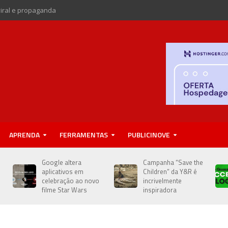
viral e propaganda
APRENDA
FERRAMENTAS
PUBLICINOVE
Google altera
Campanha “Save the
aplicativos em
Children” da Y&R é
celebração ao novo
incrivelmente
s
filme Star Wars
inspiradora