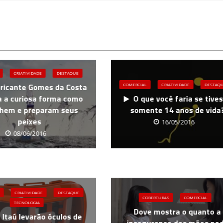
CRIATIVIDADE
DESTAQUE
bricante Gomes da Costa
COMERCIAL
CRIATIVIDADE
DESTAQ
 a curiosa forma como
O que você faria se tive
lhem e preparam seus
somente 14 anos de vida
peixes
16/05/2016
08/06/2016
CRIATIVIDADE
DESTAQUE
COBERTURAS
COMERCIAL
TECNOLOGIA
Dove mostra o quanto a
 Itaú levarão óculos de
insegurança das mães po