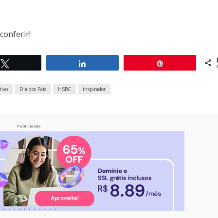
conferir!
Twittar
Compartilhar
Pin
tivo
Dia dos Pais
HSBC
inspirador
Publicidade