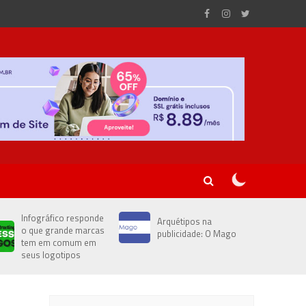
Infográfico responde
Arquétipos na
o que grande marcas
publicidade: O Mago
tem em comum em
seus logotipos