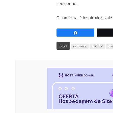
seu sonho.
O comercial é inspirador, vale 
Compartilhar
Tags
astronauta
comercial
cria