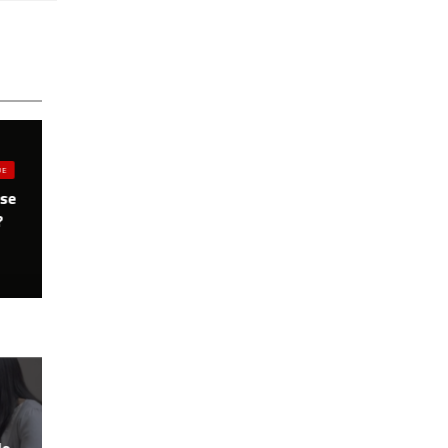
UE
sse
?
de