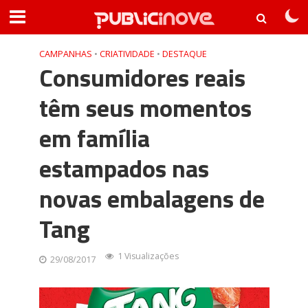
CAMPANHAS
•
CRIATIVIDADE
•
DESTAQUE
Consumidores reais
têm seus momentos
em família
estampados nas
novas embalagens de
Tang
1 Visualizações
29/08/2017