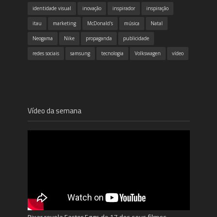
identidade visual
inovação
inspirador
inspiração
itau
marketing
McDonald's
música
Natal
Neogama
Nike
propaganda
publicidade
redes sociais
samsung
tecnologia
Volkswagen
vídeo
Vídeo da semana
Pixar revela Easter Eggs de 17 dos seus filmes