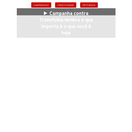
CAMPANHAS
CRIATIVIDADE
DESTAQUE
Campanha contra
Transfobia lembra o que
importa é o que você é
hoje
28/11/2016