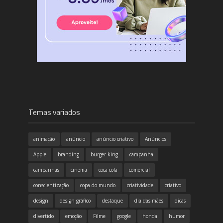
Temas variados
animação
anúncio
anúncio criativo
Anúncios
Apple
branding
burger king
campanha
campanhas
cinema
coca cola
comercial
conscientização
copa do mundo
criatividade
criativo
design
design gráfico
destaque
dia das mães
dicas
divertido
emoção
Filme
google
honda
humor