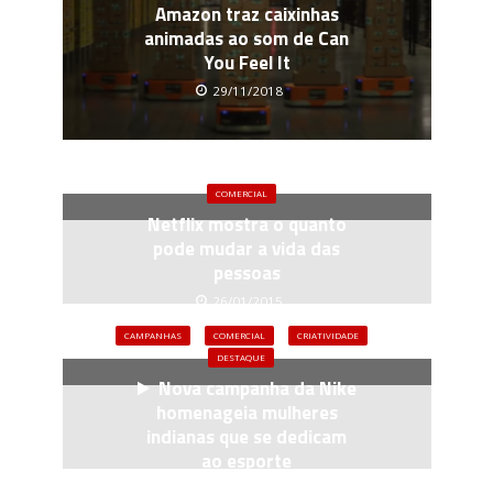
Amazon traz caixinhas
animadas ao som de Can
You Feel It
29/11/2018
COMERCIAL
Netflix mostra o quanto
pode mudar a vida das
pessoas
26/01/2015
CAMPANHAS
COMERCIAL
CRIATIVIDADE
DESTAQUE
Nova campanha da Nike
homenageia mulheres
indianas que se dedicam
ao esporte
13/07/2016