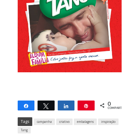
0
Compartilhar
Twittar
Compartilhar
Pin
COMPART.
Tags
campanha
criativo
embalagens
inspiração
Tang