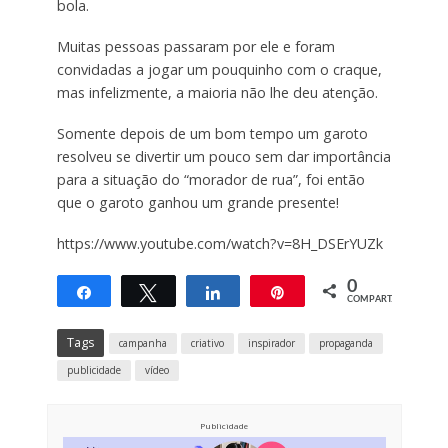
bola.
Muitas pessoas passaram por ele e foram
convidadas a jogar um pouquinho com o craque,
mas infelizmente, a maioria não lhe deu atenção.
Somente depois de um bom tempo um garoto
resolveu se divertir um pouco sem dar importância
para a situação do “morador de rua”, foi então
que o garoto ganhou um grande presente!
https://www.youtube.com/watch?v=8H_DSErYUZk
0
Compartilhar
Twittar
Compartilhar
Pin
COMPART.
Tags
campanha
criativo
inspirador
propaganda
publicidade
vídeo
Publicidade