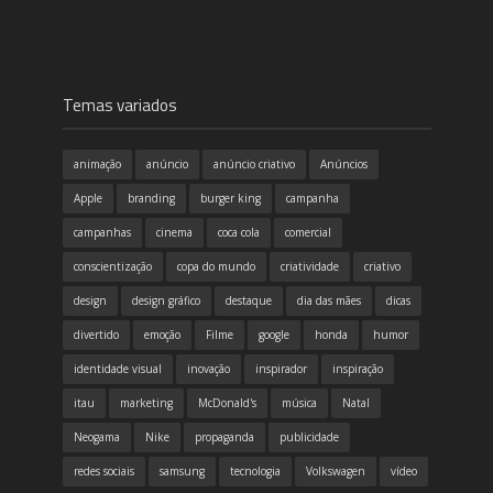
Temas variados
animação
anúncio
anúncio criativo
Anúncios
Apple
branding
burger king
campanha
campanhas
cinema
coca cola
comercial
conscientização
copa do mundo
criatividade
criativo
design
design gráfico
destaque
dia das mães
dicas
divertido
emoção
Filme
google
honda
humor
identidade visual
inovação
inspirador
inspiração
itau
marketing
McDonald's
música
Natal
Neogama
Nike
propaganda
publicidade
redes sociais
samsung
tecnologia
Volkswagen
vídeo