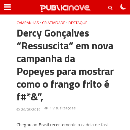
CAMPANHAS
•
CRIATIVIDADE
•
DESTAQUE
Dercy Gonçalves
“Ressuscita” em nova
campanha da
Popeyes para mostrar
como o frango frito é
f#*&”,
1 Visualizações
26/03/2019
Chegou ao Brasil recentemente a cadeia de fast-