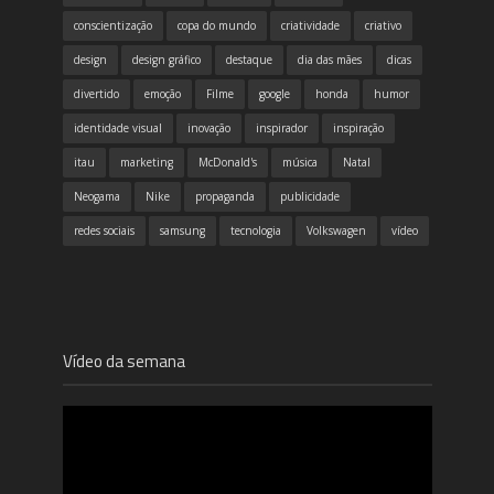
conscientização
copa do mundo
criatividade
criativo
design
design gráfico
destaque
dia das mães
dicas
divertido
emoção
Filme
google
honda
humor
identidade visual
inovação
inspirador
inspiração
itau
marketing
McDonald's
música
Natal
Neogama
Nike
propaganda
publicidade
redes sociais
samsung
tecnologia
Volkswagen
vídeo
Vídeo da semana