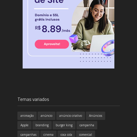
Temas variados
animação
anúncio
anúncio criativo
Anúncios
Apple
branding
burger king
campanha
campanhas
cinema
coca cola
comercial