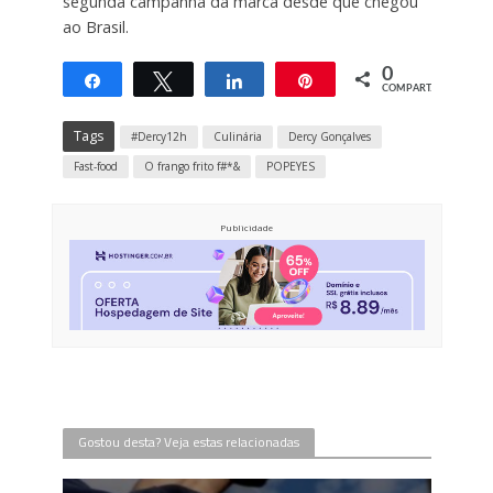
segunda campanha da marca desde que chegou
ao Brasil.
0
Compartilhar
Twittar
Compartilhar
Pin
COMPART.
Tags
#Dercy12h
Culinária
Dercy Gonçalves
Fast-food
O frango frito f#*&
POPEYES
Publicidade
Gostou desta? Veja estas relacionadas