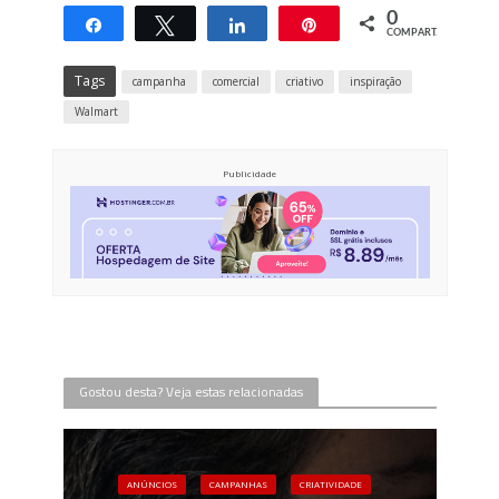
0
Compartilhar
Twittar
Compartilhar
Pin
COMPART.
Tags
campanha
comercial
criativo
inspiração
Walmart
Publicidade
Gostou desta? Veja estas relacionadas
ANÚNCIOS
CAMPANHAS
CRIATIVIDADE