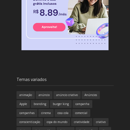
Temas variados
animação
anúncio
anúncio criativo
Anúncios
Apple
branding
burger king
campanha
campanhas
cinema
coca cola
comercial
conscientização
copa do mundo
criatividade
criativo