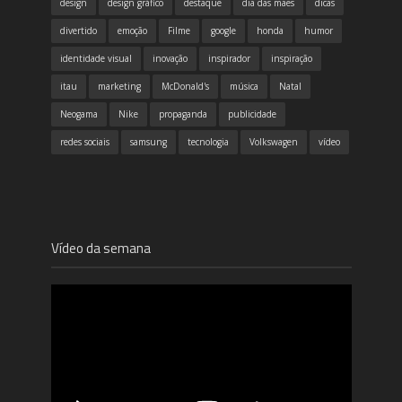
design
design gráfico
destaque
dia das mães
dicas
divertido
emoção
Filme
google
honda
humor
identidade visual
inovação
inspirador
inspiração
itau
marketing
McDonald's
música
Natal
Neogama
Nike
propaganda
publicidade
redes sociais
samsung
tecnologia
Volkswagen
vídeo
Vídeo da semana