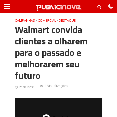
CAMPANHAS
•
COMERCIAL
•
DESTAQUE
Walmart convida
clientes a olharem
para o passado e
melhorarem seu
futuro
1 Visualizações
21/03/2018