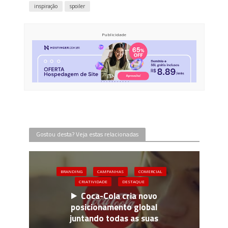
inspiração
spoiler
Publicidade
Gostou desta? Veja estas relacionadas
BRANDING
CAMPANHAS
COMERCIAL
CRIATIVIDADE
DESTAQUE
Coca-Cola cria novo
posicionamento global
juntando todas as suas