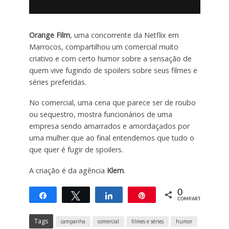
Orange Film
, uma concorrente da Netflix em
Marrocos, compartilhou um comercial muito
criativo e com certo humor sobre a sensação de
quem vive fugindo de spoilers sobre seus filmes e
séries preferidas.
No comercial, uma cena que parece ser de roubo
ou sequestro, mostra funcionários de uma
empresa sendo amarrados e amordaçados por
uma mulher que ao final entendemos que tudo o
que quer é fugir de spoilers.
A criação é da agência
Klem
.
0
Compartilhar
Twittar
Compartilhar
Pin
COMPART.
Tags
campanha
comercial
filmes e séries
humor