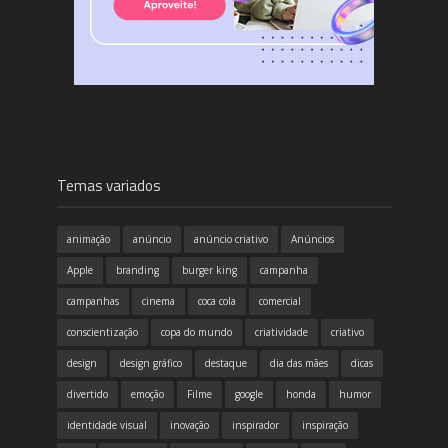
Temas variados
animação
anúncio
anúncio criativo
Anúncios
Apple
branding
burger king
campanha
campanhas
cinema
coca cola
comercial
conscientização
copa do mundo
criatividade
criativo
design
design gráfico
destaque
dia das mães
dicas
divertido
emoção
Filme
google
honda
humor
identidade visual
inovação
inspirador
inspiração