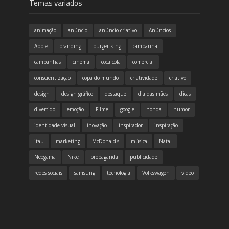
Temas variados
animação
anúncio
anúncio criativo
Anúncios
Apple
branding
burger king
campanha
campanhas
cinema
coca cola
comercial
conscientização
copa do mundo
criatividade
criativo
design
design gráfico
destaque
dia das mães
dicas
divertido
emoção
Filme
google
honda
humor
identidade visual
inovação
inspirador
inspiração
itau
marketing
McDonald's
música
Natal
Neogama
Nike
propaganda
publicidade
redes sociais
samsung
tecnologia
Volkswagen
vídeo