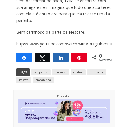
Sem desconfiar de nada, Tália se encontra com
sua amiga e nem imagina que tudo que aconteceu
com ela até então era para que ela tivesse um dia
perfeito.
Bem carinhoso da parte da Nescafé.
https://www.youtube.com/watch?v=nVBQgQhVqu0
0
Compartilhar
Twittar
Compartilhar
Pin
COMPART.
Tags
campanha
comercial
criativo
inspirador
nescafé
propaganda
Publicidade