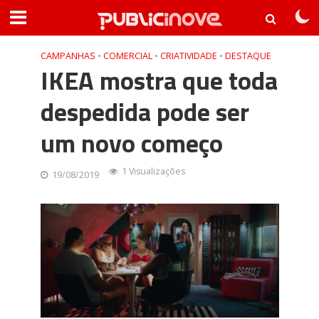
CAMPANHAS
•
COMERCIAL
•
CRIATIVIDADE
•
DESTAQUE
IKEA mostra que toda
despedida pode ser
um novo começo
1 Visualizações
19/08/2019