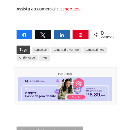
Assista ao comercial
clicando aqui
.
0
Compartilhar
Twittar
Compartilhar
Pin
COMPART.
Tags
comercial
comercial divertido
comercial ikea
criatividade
Ikea
Publicidade