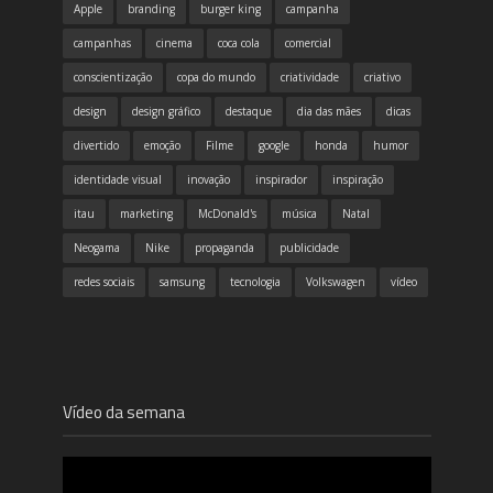
Apple
branding
burger king
campanha
campanhas
cinema
coca cola
comercial
conscientização
copa do mundo
criatividade
criativo
design
design gráfico
destaque
dia das mães
dicas
divertido
emoção
Filme
google
honda
humor
identidade visual
inovação
inspirador
inspiração
itau
marketing
McDonald's
música
Natal
Neogama
Nike
propaganda
publicidade
redes sociais
samsung
tecnologia
Volkswagen
vídeo
Vídeo da semana