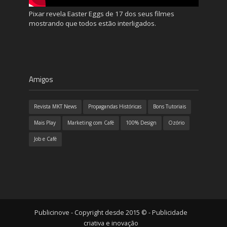
Pixar revela Easter Eggs de 17 dos seus filmes
mostrando que todos estão interligados.
Amigos
Revista MKT News
Propagandas Históricas
Bons Tutoriais
Mais Play
Marketing com Café
100% Design
Ozório
Job e Café
Publicinove - Copyright desde 2015 © - Publicidade
criativa e inovação