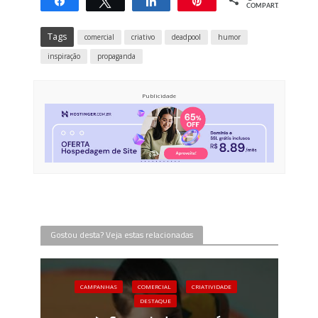
Compartilhar
Twittar
Compartilhar
Pin
COMPART.
Tags
comercial
criativo
deadpool
humor
inspiração
propaganda
Publicidade
Gostou desta? Veja estas relacionadas
CAMPANHAS
COMERCIAL
CRIATIVIDADE
DESTAQUE