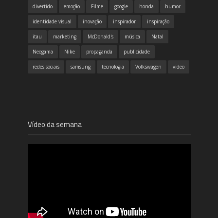
divertido
emoção
Filme
google
honda
humor
identidade visual
inovação
inspirador
inspiração
itau
marketing
McDonald's
música
Natal
Neogama
Nike
propaganda
publicidade
redes sociais
samsung
tecnologia
Volkswagen
vídeo
Vídeo da semana