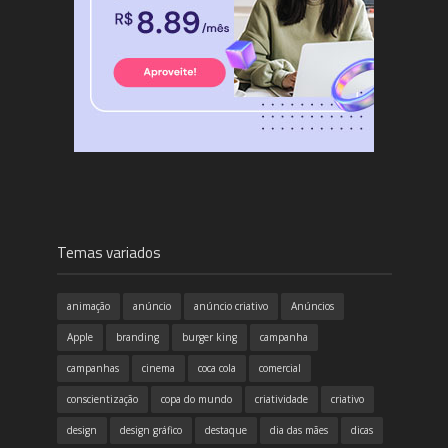
Temas variados
animação
anúncio
anúncio criativo
Anúncios
Apple
branding
burger king
campanha
campanhas
cinema
coca cola
comercial
conscientização
copa do mundo
criatividade
criativo
design
design gráfico
destaque
dia das mães
dicas