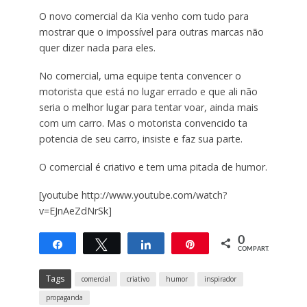
O novo comercial da Kia venho com tudo para
mostrar que o impossível para outras marcas não
quer dizer nada para eles.
No comercial, uma equipe tenta convencer o
motorista que está no lugar errado e que ali não
seria o melhor lugar para tentar voar, ainda mais
com um carro. Mas o motorista convencido ta
potencia de seu carro, insiste e faz sua parte.
O comercial é criativo e tem uma pitada de humor.
[youtube http://www.youtube.com/watch?
v=EJnAeZdNrSk]
0
Compartilhar
Twittar
Compartilhar
Pin
COMPART.
Tags
comercial
criativo
humor
inspirador
propaganda