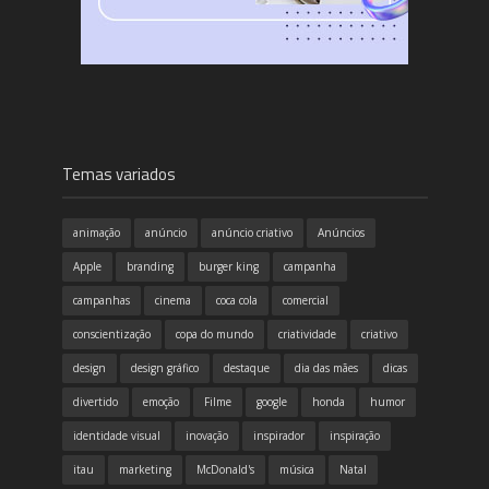
Temas variados
animação
anúncio
anúncio criativo
Anúncios
Apple
branding
burger king
campanha
campanhas
cinema
coca cola
comercial
conscientização
copa do mundo
criatividade
criativo
design
design gráfico
destaque
dia das mães
dicas
divertido
emoção
Filme
google
honda
humor
identidade visual
inovação
inspirador
inspiração
itau
marketing
McDonald's
música
Natal