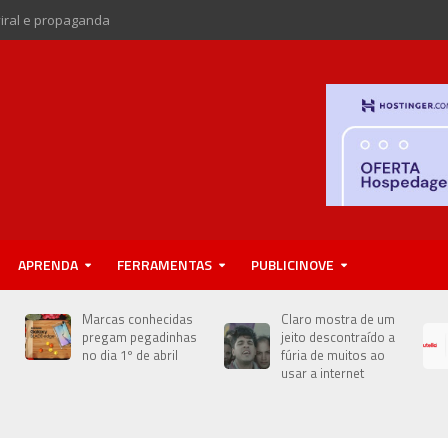
viral e propaganda
APRENDA
FERRAMENTAS
PUBLICINOVE
e
Marcas conhecidas
Claro mostra de um
pregam pegadinhas
jeito descontraído a
no dia 1º de abril
fúria de muitos ao
usar a internet