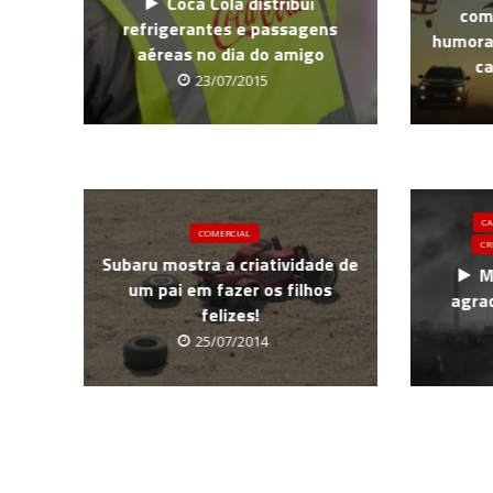
Coca Cola distribui
come
refrigerantes e passagens
humora
aéreas no dia do amigo
ca
23/07/2015
C
COMERCIAL
CR
Subaru mostra a criatividade de
M
um pai em fazer os filhos
agra
felizes!
25/07/2014