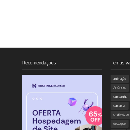
Recomendações
Temas va
animação
Anúncios
campanha
comercial
criatividade
destaque