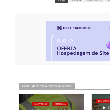
Gostou desta? Veja estas relacionadas
COMERCIAL
CAMPANHAS
COMERCIAL
F