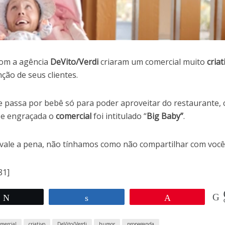
om a agência
DeVito/Verdi
criaram um comercial muito
criat
ção de seus clientes.
passa por bebê só para poder aproveitar do restaurante,
 e engraçada o
comercial
foi intitulado “
Big Baby”
.
ale a pena, não tínhamos como não compartilhar com você
81]
Twittar
Compartilhar
Pin
omercial
criativo
DeVito/Verdi
humor
propaganda