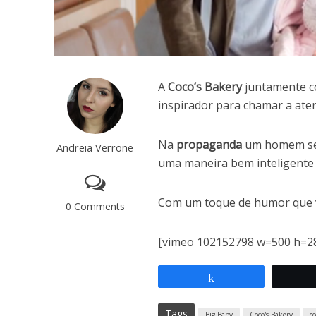
A
Coco’s Bakery
juntamente c
inspirador para chamar a aten
Na
propaganda
um homem se 
Andreia Verrone
uma maneira bem inteligente
Com um toque de humor que v
0 Comments
[vimeo 102152798 w=500 h=2
Compartilhar
Tags
Big Baby
Coco's Bakery
c