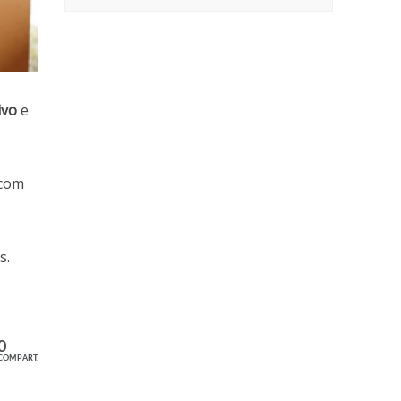
ivo
e
 com
s.
0
COMPART.