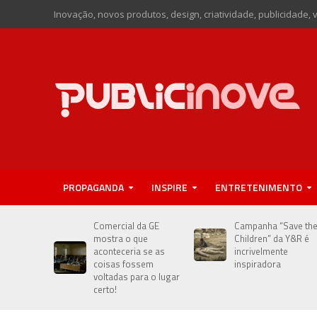
Inovação, novos produtos, design, criatividade, publicidade, 
PROPAGANDA
INSPIRE
ENTRETENIMENTO
Comercial da GE
Campanha “Save th
mostra o que
Children” da Y&R é
aconteceria se as
incrivelmente
coisas fossem
inspiradora
voltadas para o lugar
certo!