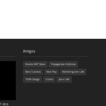
Amigos
Revista MKT News
Propagandas Históricas
Bons Tutoriais
Mais Play
Marketing com Café
100% Design
Ozório
Job e Café
7 dos