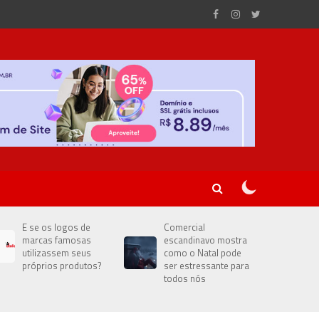
E se os logos de
Comercial
marcas famosas
escandinavo mostra
utilizassem seus
como o Natal pode
próprios produtos?
ser estressante para
todos nós