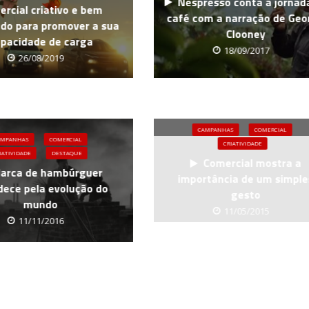
Nespresso conta a jornad
rcial criativo e bem
café com a narração de Geo
do para promover a sua
Clooney
pacidade de carga
18/09/2017
26/08/2019
CAMPANHAS
COMERCIAL
AMPANHAS
COMERCIAL
CRIATIVIDADE
IATIVIDADE
DESTAQUE
Comercial mostra a
arca de hambúrguer
importância de um simple
dece pela evolução do
gesto
mundo
11/05/2015
11/11/2016