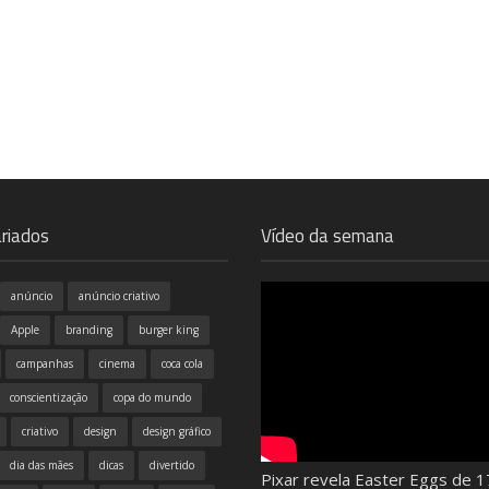
riados
Vídeo da semana
anúncio
anúncio criativo
Apple
branding
burger king
campanhas
cinema
coca cola
conscientização
copa do mundo
criativo
design
design gráfico
dia das mães
dicas
divertido
Pixar revela Easter Eggs de 1