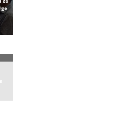
a do
rge
s