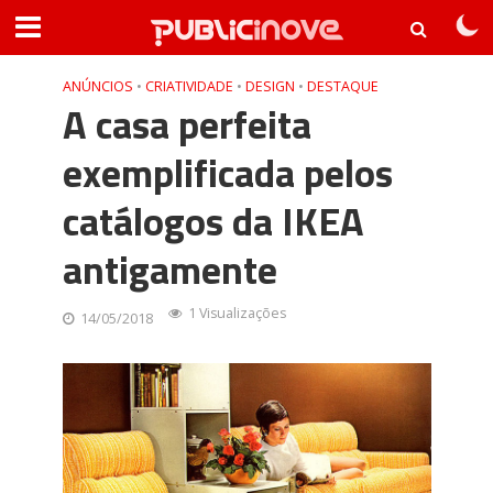
ANÚNCIOS
•
CRIATIVIDADE
•
DESIGN
•
DESTAQUE
A casa perfeita
exemplificada pelos
catálogos da IKEA
antigamente
1 Visualizações
14/05/2018