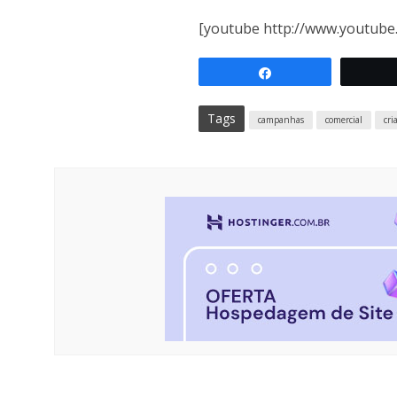
[youtube http://www.youtub
Compartilhar
Tags
campanhas
comercial
cri