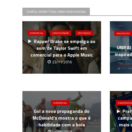
Gostou desta? Veja estas relacionadas
COMERCIAL
CRIATIVIDADE
DESTAQUE
ANÚNCIOS
Rapper Drake se empolga ao
UNIFAI
som de Taylor Swift em
inspira
comercial para o Apple Music
23/11/2016
COMERCIAL
CAMPANHA
Gol a nova propaganda do
Pref
McDonald’s mostra o que é
campan
habilidade com a bola
mais d
04/06/2014