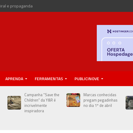
viral e propaganda
APRENDA
FERRAMENTAS
PUBLICINOVE
Campanha “Save the
Marcas conhecidas
Children” da Y&R é
pregam pegadinhas
incrivelmente
no dia 1º de abril
inspiradora