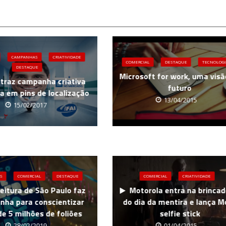
CAMPANHAS
CRIATIVIDADE
COMERCIAL
DESTAQUE
TECNOLOGI
DESTAQUE
Microsoft for work, uma visã
 traz campanha criativa
futuro
da em pins de localização
13/04/2015
15/02/2017
S
COMERCIAL
DESTAQUE
COMERCIAL
CRIATIVIDADE
eitura de São Paulo faz
Motorola entra na brincad
ha para conscientizar
do dia da mentira e lança M
e 5 milhões de foliões
selfie stick
28/02/2019
01/04/2015