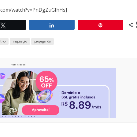
e.com/watch?v=PnDgZuGIhHs]
Twittar
Compartilhar
Pin
ativo
inspiração
propaganda
Publicidade