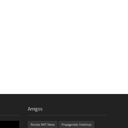
Amigos
Revista MKT News
Propagandas Históricas