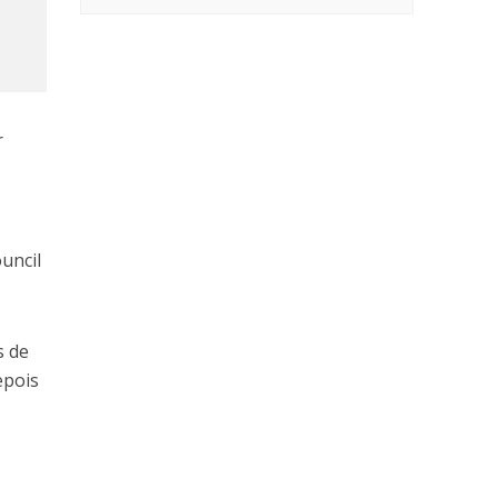
r
uncil
s de
epois