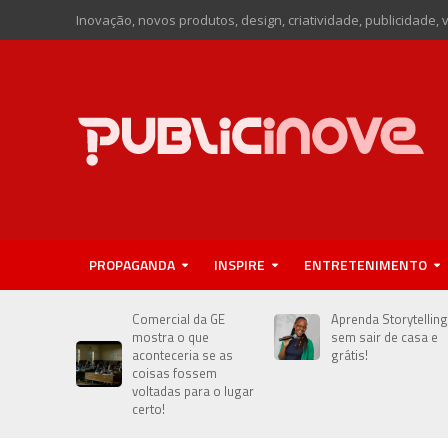
Inovação, novos produtos, design, criatividade, publicidade, 
PROPAGANDA
INSPIRE
ENTRETENIMENTO
Comercial da GE
Aprenda Storytelling
mostra o que
sem sair de casa e
aconteceria se as
grátis!
coisas fossem
voltadas para o lugar
certo!