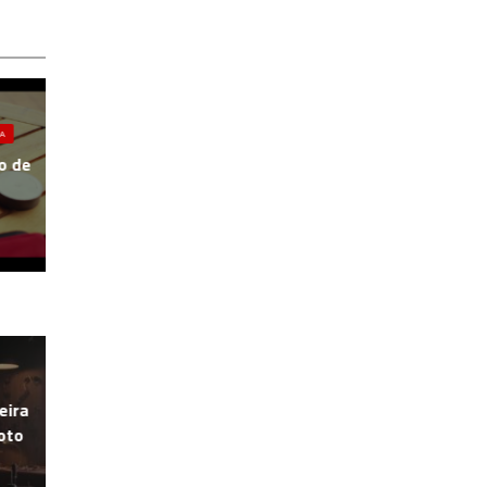
A
o de
eira
oto