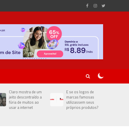
Claro mostra de um
E se os logos de
jeito descontraído a
marcas famosas
fúria de muitos ao
utilizassem seus
usar a internet
próprios produtos?