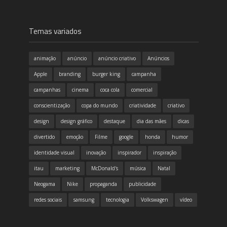
Temas variados
animação
anúncio
anúncio criativo
Anúncios
Apple
branding
burger king
campanha
campanhas
cinema
coca cola
comercial
conscientização
copa do mundo
criatividade
criativo
design
design gráfico
destaque
dia das mães
dicas
divertido
emoção
Filme
google
honda
humor
identidade visual
inovação
inspirador
inspiração
itau
marketing
McDonald's
música
Natal
Neogama
Nike
propaganda
publicidade
redes sociais
samsung
tecnologia
Volkswagen
vídeo