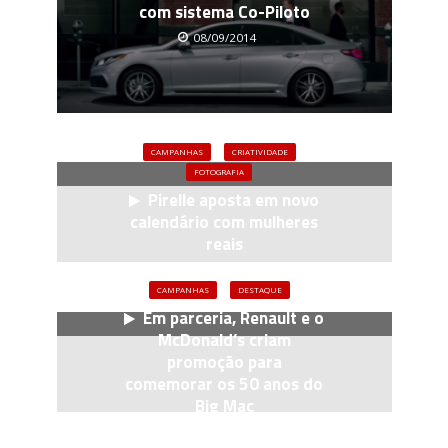
com sistema Co-Piloto
08/09/2014
CAMPANHAS
CRIATIVIDADE
FOTOGRAFIA
Pirelle aposta em novo
calendário com mulheres
reais
02/12/2015
CAMPANHAS
DESTAQUE
Em parceria, Renault e o
McDonald’s criam
promoção para
comemorar os 50 anos do
Big Mac
10/08/2018