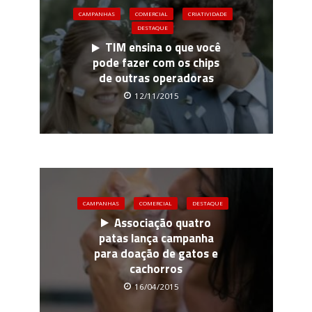
CAMPANHAS
COMERCIAL
CRIATIVIDADE
DESTAQUE
TIM ensina o que você
pode fazer com os chips
de outras operadoras
12/11/2015
CAMPANHAS
COMERCIAL
DESTAQUE
Associação quatro
patas lança campanha
para doação de gatos e
cachorros
16/04/2015