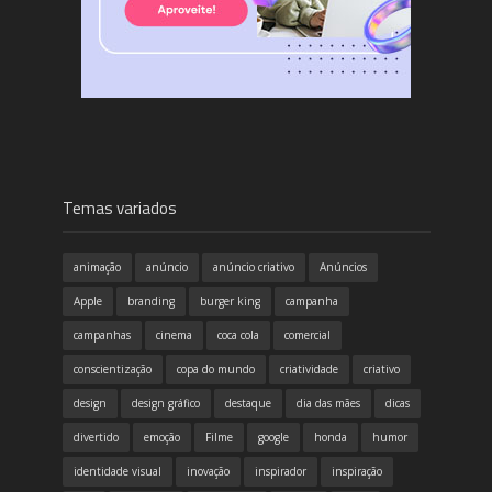
Temas variados
animação
anúncio
anúncio criativo
Anúncios
Apple
branding
burger king
campanha
campanhas
cinema
coca cola
comercial
conscientização
copa do mundo
criatividade
criativo
design
design gráfico
destaque
dia das mães
dicas
divertido
emoção
Filme
google
honda
humor
identidade visual
inovação
inspirador
inspiração