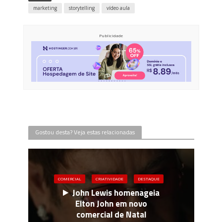
marketing
storytelling
vídeo aula
Publicidade
Gostou desta? Veja estas relacionadas
COMERCIAL
CRIATIVIDADE
DESTAQUE
John Lewis homenageia
Elton John em novo
comercial de Natal