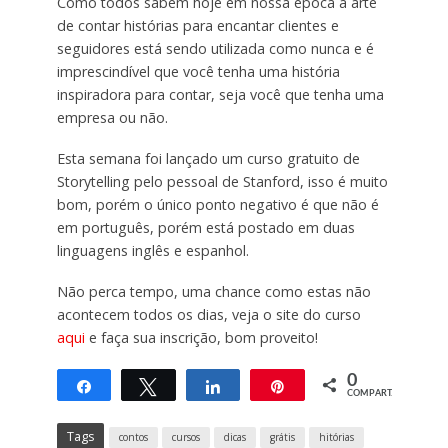
Como todos sabem hoje em nossa época a arte
de contar histórias para encantar clientes e
seguidores está sendo utilizada como nunca e é
imprescindível que você tenha uma história
inspiradora para contar, seja você que tenha uma
empresa ou não.
Esta semana foi lançado um curso gratuito de
Storytelling pelo pessoal de Stanford, isso é muito
bom, porém o único ponto negativo é que não é
em português, porém está postado em duas
linguagens inglês e espanhol.
Não perca tempo, uma chance como estas não
acontecem todos os dias, veja o site do curso
aqui
e faça sua inscrição, bom proveito!
0
Compartilhar
Twittar
Compartilhar
Pin
COMPART.
Tags
contos
cursos
dicas
grátis
hitórias