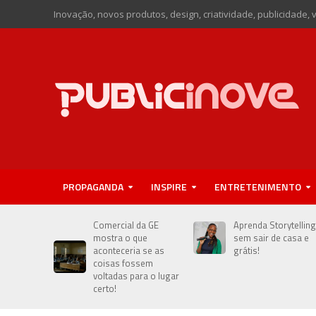
Inovação, novos produtos, design, criatividade, publicidade, 
PROPAGANDA
INSPIRE
ENTRETENIMENTO
Comercial da GE
Aprenda Storytelling
mostra o que
sem sair de casa e
aconteceria se as
grátis!
coisas fossem
voltadas para o lugar
certo!