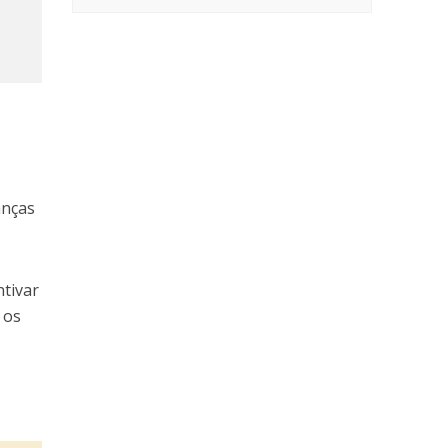
anças
ntivar
 os