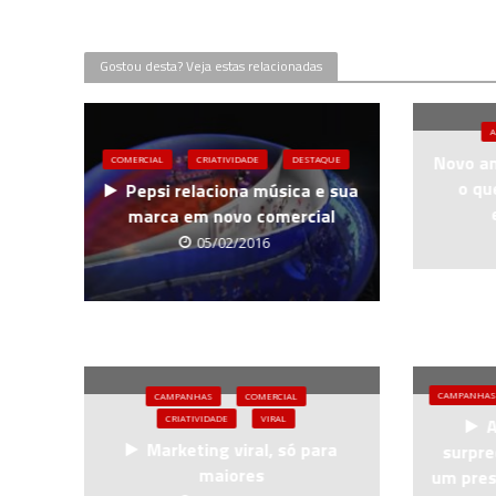
Gostou desta? Veja estas relacionadas
A
Novo an
COMERCIAL
CRIATIVIDADE
DESTAQUE
o qu
Pepsi relaciona música e sua
marca em novo comercial
05/02/2016
CAMPANHAS
CAMPANHAS
COMERCIAL
CRIATIVIDADE
VIRAL
A
Marketing viral, só para
surpre
maiores
um pres