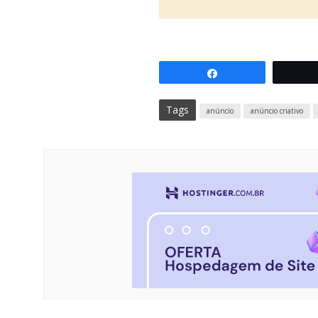
Compartilhar
Tags
anúncio
anúncio criativo