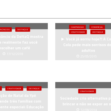
CAMPANHAS
COMERCIAL
NÚNCIOS
DESTAQUE
CRIATIVIDADE
DESTAQUE
úncio da DeltaQ mostra
Você já sorriu hoje?! A C
e realmente faz você
Cola pede mais sorrisos d
escolher um café
adultos
17/12/2018
25/05/2015
CRIATIVIDADE
DESTAQUE
CRIATIVIDADE
ção de Natal da Ypê
Sociedade cria alternativa 
ende três famílias com
brincar e não se expor ao s
ente especial: Educação
12/08/2014