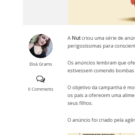
A
Nut
criou uma série de anú
perigosíssimas para conscien
Os anúncios lembram que ofer
Eloá Grams
estivessem comendo bombas p
O objetivo da campanha é most
0 Comments
os pais a oferecem uma alime
seus filhos.
O anúncio foi criado pela agê