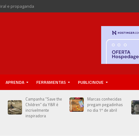
viral e propaganda
APRENDA
FERRAMENTAS
PUBLICINOVE
Campanha “Save the
Marcas conhecidas
Children” da Y&R é
pregam pegadinhas
incrivelmente
no dia 1º de abril
inspiradora