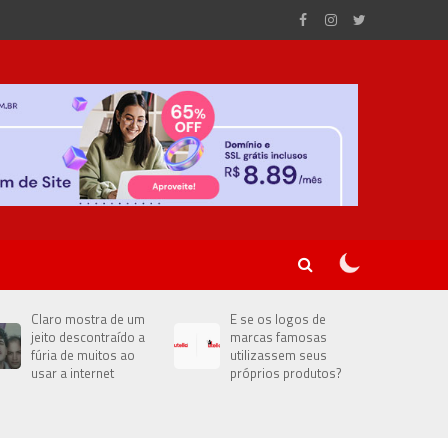
Claro mostra de um
E se os logos de
jeito descontraído a
marcas famosas
fúria de muitos ao
utilizassem seus
usar a internet
próprios produtos?