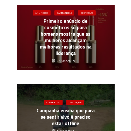
ANÚNCIOS
CAMPANHAS
DESTAQUE
Primeiro anúncio de
cosméticos só para
homens mostra que as
mulheres alcançam
melhores resultados na
liderança
23/04/2019
COMERCIAL
DESTAQUE
Campanha ensina que para
se sentir vivo é preciso
estar offline
10/03/2015