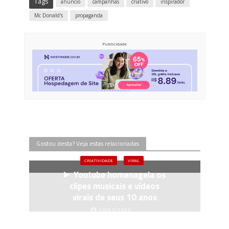
Tags
anúncio
campanhas
criativo
inspirador
Mc Donald's
propaganda
Publicidade
Gostou desta? Veja estas relacionadas
CRIATIVIDADE
VIRAL
Youtube homenageia os
clipes musicais e vídeos
virais de seus 10 anos
10/12/2015