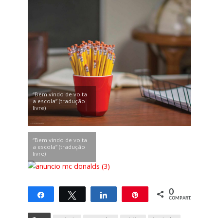
“Bem vindo de volta
a escola” (tradução
livre)
“Bem vindo de volta
a escola” (tradução
livre)
0
Compartilhar
Twittar
Compartilhar
Pin
COMPART.