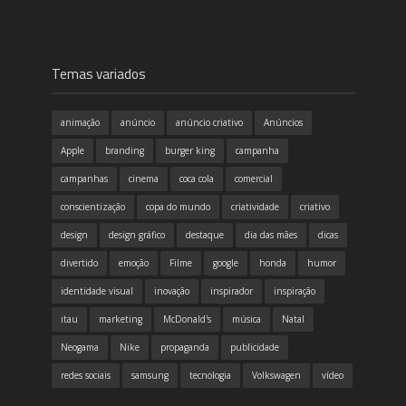
Temas variados
animação
anúncio
anúncio criativo
Anúncios
Apple
branding
burger king
campanha
campanhas
cinema
coca cola
comercial
conscientização
copa do mundo
criatividade
criativo
design
design gráfico
destaque
dia das mães
dicas
divertido
emoção
Filme
google
honda
humor
identidade visual
inovação
inspirador
inspiração
itau
marketing
McDonald's
música
Natal
Neogama
Nike
propaganda
publicidade
redes sociais
samsung
tecnologia
Volkswagen
vídeo