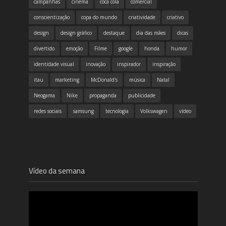
campanhas
cinema
coca cola
comercial
conscientização
copa do mundo
criatividade
criativo
design
design gráfico
destaque
dia das mães
dicas
divertido
emoção
Filme
google
honda
humor
identidade visual
inovação
inspirador
inspiração
itau
marketing
McDonald's
música
Natal
Neogama
Nike
propaganda
publicidade
redes sociais
samsung
tecnologia
Volkswagen
vídeo
Vídeo da semana