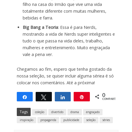
filho na casa do Irmão que vive uma vida
totalmente diferente com muitas mulheres,
bebidas e farra.
Big Bang a Teoria
: Essa é para Nerds,
mostrando a vida de Nerds super inteligentes e
tudo o que passa na vida deles, trabalho,
mulheres e entretenimento. Muito engraçada
vale a pena ver.
Chegamos ao fim, espero que tenha gostado da
nossa seleção, se quiser incluir alguma sériea é só
colocar nos comentários. Até a próxima!
0
Compartilhar
Twittar
Compartilhar
Pin
COMPART.
Tags
coleção
divertido
drama
engraçado
inspiração
propaganda
publicidade
seleção
séries