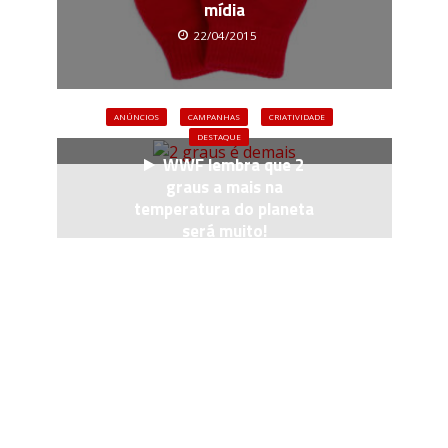
mídia
22/04/2015
ANÚNCIOS
CAMPANHAS
CRIATIVIDADE
DESTAQUE
WWF lembra que 2
graus a mais na
temperatura do planeta
será muito!
05/11/2015