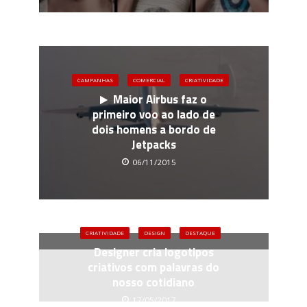
CAMPANHAS
COMERCIAL
CRIATIVIDADE
Maior Airbus faz o
primeiro voo ao lado de
dois homens a bordo de
Jetpacks
06/11/2015
CRIATIVIDADE
DESIGN
DESTAQUE
Designer cria logotipos
criativos com palavras do
nosso cotidiano
17/05/2017