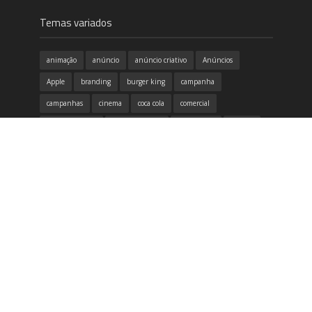
Temas variados
animação
anúncio
anúncio criativo
Anúncios
Apple
branding
burger king
campanha
campanhas
cinema
coca cola
comercial
conscientização
copa do mundo
criatividade
criativo
design
design gráfico
destaque
dia das mães
dicas
divertido
emoção
Filme
google
honda
humor
identidade visual
inovação
inspirador
inspiração
itau
marketing
McDonald's
música
Natal
Neogama
Nike
propaganda
publicidade
redes sociais
samsung
tecnologia
Volkswagen
vídeo