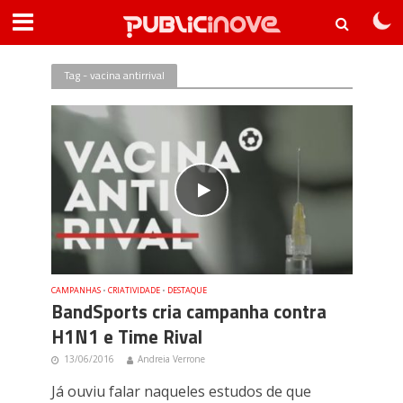
Tag - vacina antirrival
CAMPANHAS
•
CRIATIVIDADE
•
DESTAQUE
BandSports cria campanha contra
H1N1 e Time Rival
13/06/2016
Andreia Verrone
Já ouviu falar naqueles estudos de que