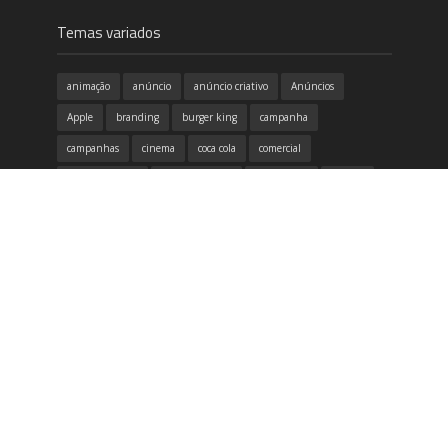
Temas variados
animação
anúncio
anúncio criativo
Anúncios
Apple
branding
burger king
campanha
campanhas
cinema
coca cola
comercial
conscientização
copa do mundo
criatividade
criativo
design
design gráfico
destaque
dia das mães
dicas
divertido
emoção
Filme
google
honda
humor
identidade visual
inovação
inspirador
inspiração
itau
marketing
McDonald's
música
Natal
Neogama
Nike
propaganda
publicidade
redes sociais
samsung
tecnologia
Volkswagen
vídeo