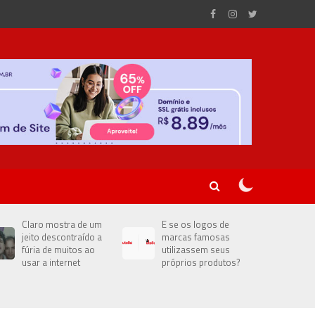
Claro mostra de um
E se os logos de
jeito descontraído a
marcas famosas
fúria de muitos ao
utilizassem seus
usar a internet
próprios produtos?