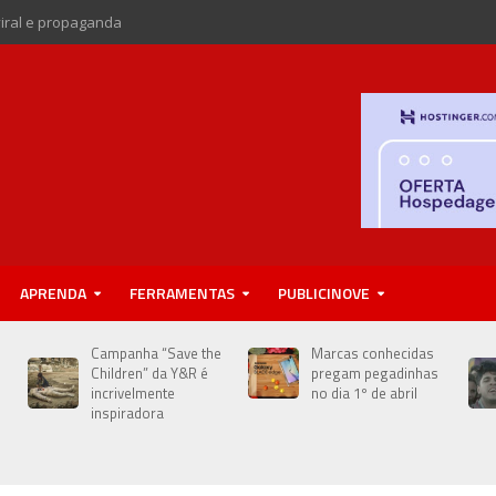
viral e propaganda
APRENDA
FERRAMENTAS
PUBLICINOVE
Campanha “Save the
Marcas conhecidas
Children” da Y&R é
pregam pegadinhas
incrivelmente
no dia 1º de abril
inspiradora