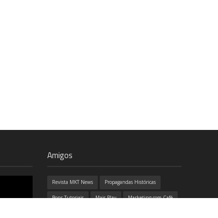
Amigos
Revista MKT News
Propagandas Históricas
Bons Tutoriais
Mais Play
Marketing com Café
100% Design
Ozório
Job e Café