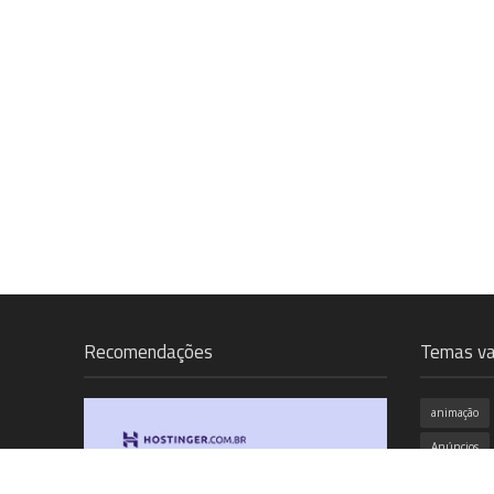
Recomendações
Temas va
animação
Anúncios
campanha