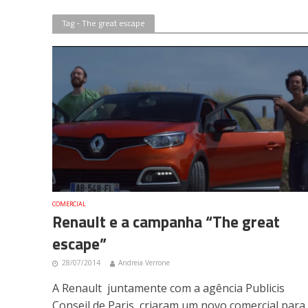
Tag - The great escape
COMERCIAL
Renault e a campanha “The great
escape”
28/07/2014
Andreia Verrone
A Renault juntamente com a agência Publicis
Conseil de Paris, criaram um novo comercial para