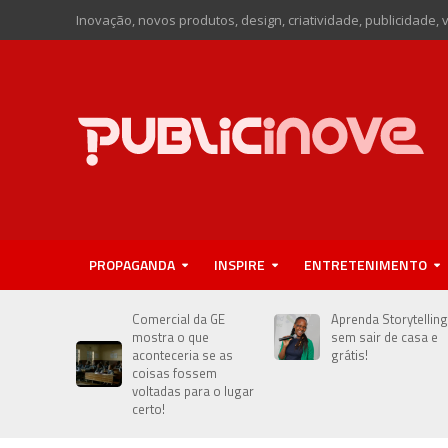
Inovação, novos produtos, design, criatividade, publicidade, 
PROPAGANDA
INSPIRE
ENTRETENIMENTO
Comercial da GE
Aprenda Storytelling
mostra o que
sem sair de casa e
aconteceria se as
grátis!
coisas fossem
voltadas para o lugar
certo!