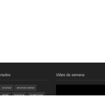
riados
Vídeo da semana
anúncio
anúncio criativo
Apple
branding
burger king
campanhas
cinema
coca cola