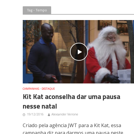
Tag - Tempo
CAMPANHAS
•
DESTAQUE
Kit Kat aconselha dar uma pausa
nesse natal
19/12/2016
Alexsander Verrone
Criado pela agência JWT para a Kit Kat, essa
campanha diz para darmos uma pausa neste