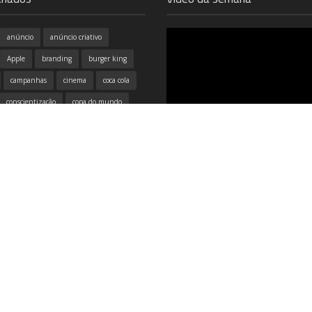
anúncio
anúncio criativo
Apple
branding
burger king
campanhas
cinema
coca cola
conscientização
copa do mundo
criativo
design
design gráfico
dia das mães
dicas
divertido
Pixar revela Easter Eggs de 1
Filme
google
honda
humor
seus filmes mostrando que t
estão interligados.
isual
inovação
inspirador
itau
marketing
McDonald's
Natal
Neogama
Nike
publicidade
redes sociais
tecnologia
Volkswagen
vídeo