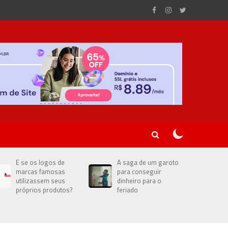
E se os logos de
A saga de um garoto
marcas famosas
para conseguir
utilizassem seus
dinheiro para o
próprios produtos?
feriado