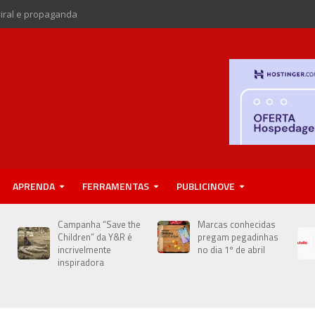
viral e propaganda
APRENDA
FERRAMENTAS
PUBLICINOVE
Campanha “Save the
Marcas conhecidas
Children” da Y&R é
pregam pegadinhas
incrivelmente
no dia 1º de abril
inspiradora