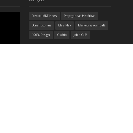
Revista MKT News
Propagandas Históricas
Bons Tutoriais
Mais Play
Marketing com Café
100% Design
Ozório
Job e Café
7 dos
odos