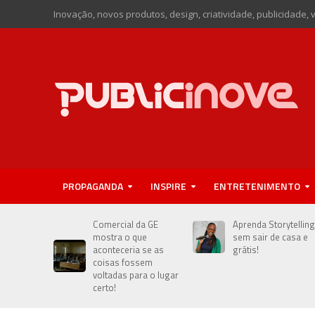
Inovação, novos produtos, design, criatividade, publicidade, 
PROPAGANDA
INSPIRE
ENTRETENIMENTO
Comercial da GE
Aprenda Storytelling
mostra o que
sem sair de casa e
aconteceria se as
grátis!
coisas fossem
voltadas para o lugar
certo!