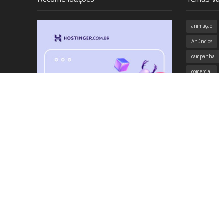
animação
Anúncios
campanha
comercial
criatividade
destaque
emoção
identidade v
inspiração
música
propaganda
samsung