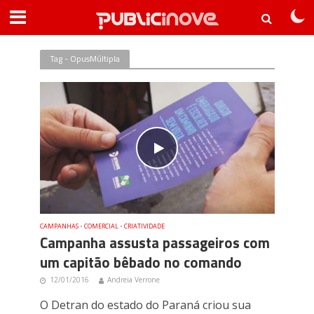
Tag - OpusMúltipla
CAMPANHAS
•
COMERCIAL
•
CRIATIVIDADE
Campanha assusta passageiros com
um capitão bêbado no comando
12/01/2016
Andreia Verrone
O Detran do estado do Paraná criou sua