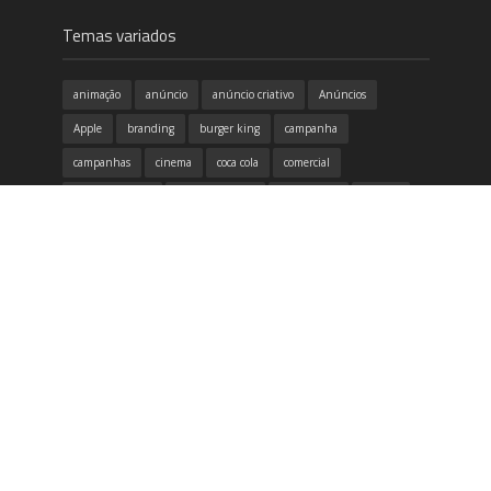
Temas variados
animação
anúncio
anúncio criativo
Anúncios
Apple
branding
burger king
campanha
campanhas
cinema
coca cola
comercial
conscientização
copa do mundo
criatividade
criativo
design
design gráfico
destaque
dia das mães
dicas
divertido
emoção
Filme
google
honda
humor
identidade visual
inovação
inspirador
inspiração
itau
marketing
McDonald's
música
Natal
Neogama
Nike
propaganda
publicidade
redes sociais
samsung
tecnologia
Volkswagen
vídeo