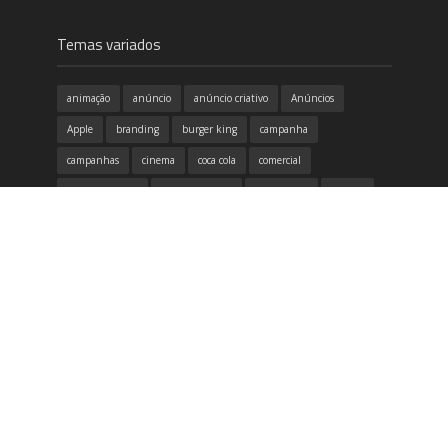
Temas variados
animação
anúncio
anúncio criativo
Anúncios
Apple
branding
burger king
campanha
campanhas
cinema
coca cola
comercial
conscientização
copa do mundo
criatividade
criativo
design
design gráfico
destaque
dia das mães
dicas
divertido
emoção
Filme
google
honda
humor
identidade visual
inovação
inspirador
inspiração
itau
marketing
McDonald's
música
Natal
Neogama
Nike
propaganda
publicidade
redes sociais
samsung
tecnologia
Volkswagen
vídeo