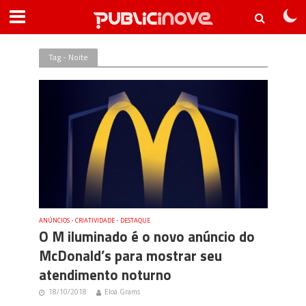
Tag - Noite
ANÚNCIOS
•
CRIATIVIDADE
•
DESTAQUE
O M iluminado é o novo anúncio do
McDonald’s para mostrar seu
atendimento noturno
18/10/2018
Eloá Grams