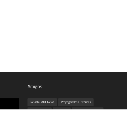
Amigos
Revista MKT News
Propagandas Históricas
Bons Tutoriais
Mais Play
Marketing com Café
100% Design
Ozório
Job e Café