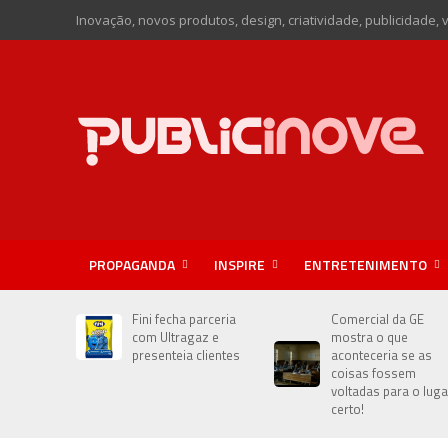
Inovação, novos produtos, design, criatividade, publicidade, 
PROPAGANDA
INSPIRE
ENTRETENIMENTO
Fini fecha parceria
Comercial da GE
com Ultragaz e
mostra o que
presenteia clientes
aconteceria se as
coisas fossem
voltadas para o luga
certo!