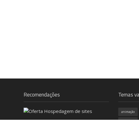
Recomendações
Temas va
animação
Anúncios
campanha