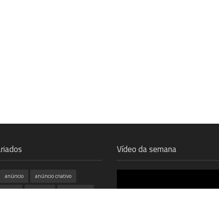
riados
Vídeo da semana
anúncio
anúncio criativo
Apple
branding
burger king
campanhas
cinema
coca cola