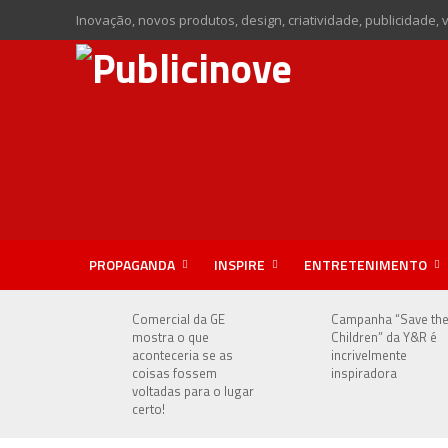
Inovação, novos produtos, design, criatividade, publicidade, 
PROPAGANDA
INSPIRE
ENTRETENIMENTO
Comercial da GE
Campanha “Save th
mostra o que
Children” da Y&R é
aconteceria se as
incrivelmente
coisas fossem
inspiradora
voltadas para o lugar
certo!