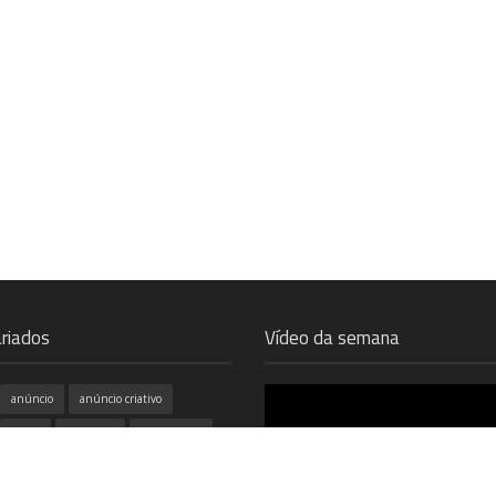
riados
Vídeo da semana
anúncio
anúncio criativo
Apple
branding
burger king
campanhas
cinema
coca cola