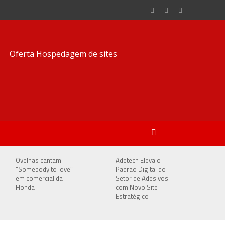
Ovelhas cantam
Adetech Eleva o
“Somebody to love”
Padrão Digital do
em comercial da
Setor de Adesivos
Honda
com Novo Site
Estratégico