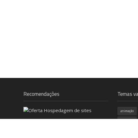
Recomendações
Temas va
animação
Anúncios
campanha