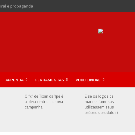
viral e propaganda
APRENDA
FERRAMENTAS
PUBLICINOVE
e
O “x” de Tixan da Ypê é
E se os logos de
a ideia central da nova
marcas famosas
campanha
utilizassem seus
próprios produtos?