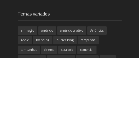
Temas variados
animação
anúncio
anúncio criativo
Anúncios
Apple
branding
burger king
campanha
campanhas
cinema
coca cola
comercial
conscientização
copa do mundo
criatividade
criativo
design
design gráfico
destaque
dia das mães
dicas
divertido
emoção
Filme
google
honda
humor
identidade visual
inovação
inspirador
inspiração
itau
marketing
McDonald's
música
Natal
Neogama
Nike
propaganda
publicidade
redes sociais
samsung
tecnologia
Volkswagen
vídeo