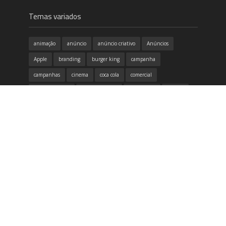
Temas variados
animação
anúncio
anúncio criativo
Anúncios
Apple
branding
burger king
campanha
campanhas
cinema
coca cola
comercial
conscientização
copa do mundo
criatividade
criativo
design
design gráfico
destaque
dia das mães
dicas
divertido
emoção
Filme
google
honda
humor
identidade visual
inovação
inspirador
inspiração
itau
marketing
McDonald's
música
Natal
Neogama
Nike
propaganda
publicidade
redes sociais
samsung
tecnologia
Volkswagen
vídeo