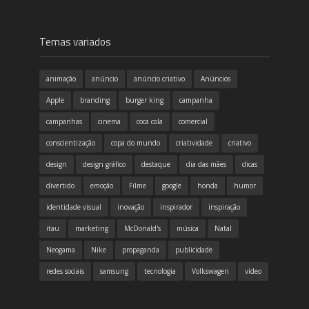
Temas variados
animação
anúncio
anúncio criativo
Anúncios
Apple
branding
burger king
campanha
campanhas
cinema
coca cola
comercial
conscientização
copa do mundo
criatividade
criativo
design
design gráfico
destaque
dia das mães
dicas
divertido
emoção
Filme
google
honda
humor
identidade visual
inovação
inspirador
inspiração
itau
marketing
McDonald's
música
Natal
Neogama
Nike
propaganda
publicidade
redes sociais
samsung
tecnologia
Volkswagen
vídeo