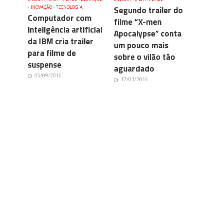
•
INOVAÇÃO
•
TECNOLOGIA
Segundo trailer do
Computador com
filme “X-men
inteligência artificial
Apocalypse” conta
da IBM cria trailer
um pouco mais
para filme de
sobre o vilão tão
suspense
aguardado
05/09/2016
17/03/2016