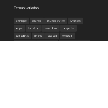
Temas variados
animação
anúncio
anúncio criativo
Anúncios
Apple
branding
burger king
campanha
campanhas
cinema
coca cola
comercial
conscientização
copa do mundo
criatividade
criativo
design
design gráfico
destaque
dia das mães
dicas
divertido
emoção
Filme
google
honda
humor
identidade visual
inovação
inspirador
inspiração
itau
marketing
McDonald's
música
Natal
Neogama
Nike
propaganda
publicidade
redes sociais
samsung
tecnologia
Volkswagen
vídeo